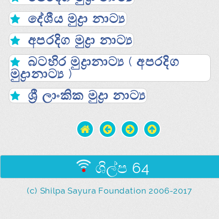
දේශීය මුද්‍රා නාට්‍ය
අපරදිග මුද්‍රා නාට්‍ය
බටහිර මුද්‍රානාට්‍ය ( අපරදිග
මුද්‍රානාට්‍ය )
ශ්‍රී ලාංකික මුද්‍රා නාට්‍ය
ශිල්ප 64
(c) Shilpa Sayura Foundation 2006-2017