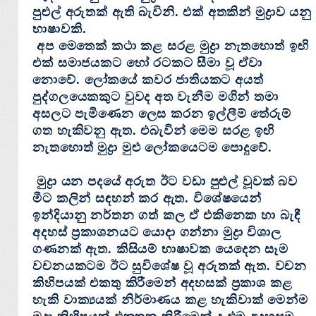
පුළුල් අරුතක්‌ ඇති බැවිනි. එක්‌ අතකින් මුද්‍රාව යනු
භාෂාවකි.
අප මෙතෙක්‌ කථා කළ සරළ මුද්‍රා නැතහොත් ඉඟි
එක්‌ සමාජයකට හෝ රටකට සීමා වූ ඒවා
නොවේ. ලෝකයේ කවර ජාතියකට අයත්
පුද්ගලයෙකකුට වුවද අත වැනීම මගින් තමා
අසලට පැමිණෙන ලෙස කරන ඉල්ලීම් තේරුම්
ගත හැකිවනු ඇත. එබැවින් මෙම සරළ ඉඟි
නැතහොත් මුද්‍රා මුළු ලෝකයෙටම පොදුවේ.
මුද්‍රා යන පදයේ අරුත ඊට වඩා පුළුල් වූවක්‌ බව
මීට කලින් සඳහන් කර ඇත. විශේෂයෙන්
ඉන්දියානු නර්තන ගත් කල ඒ එකිනෙක හා බැඳී
අදහස්‌ ප්‍රකාශනයට යොදා ගන්නා මුද්‍රා විශාල
ගණනක්‌ ඇත. කිසියම් භාෂාවක යෙදෙන සෑම
වචනයකටම ඊට සුවිශේෂ වූ අරුතක්‌ ඇත. වචන
කිහිපයක්‌ එකතු කිරීමෙන් අදහසක්‌ ප්‍රකාශ කළ
හැකි වාක්‍යයක්‌ නිර්මාණය කළ හැකිවාක්‌ මෙන්ම