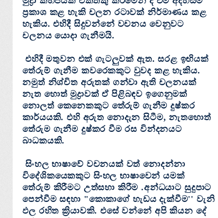
මුද්‍රා කිහිපයක්‌ එකතකු කිරීමෙන් ද එම අදහසම
ප්‍රකාශ කළ හැකි චලන රටාවක්‌ නිර්මාණය කළ
හැකිය. එහිදී සිදුවන්නේ වචනය වෙනුවට
චලනය යොදා ගැනීමයි.
එහිදී මතුවන එක්‌ ගැටලුවක්‌ ඇත. සරළ ඉඟියක්‌
තේරුම් ගැනීම කවරෙකකුට වුවද කළ හැකිය.
නමුත් නිශ්චිත අරුතක්‌ ගන්වා ඇති චලනයක්‌
නැත හොත් මුද්‍රාවක්‌ ඒ පිළිබඳව ඉගෙනුමක්‌
නොලත් කෙනෙකකුට තේරුම් ගැනීම දුෂ්කර
කාර්යයකි. එහි අරුත නොදැන සිටීම, නැතහොත්
තේරුම ගැනීම දුෂ්කර වීම රස වින්දනයට
බාධකයකි.
සිංහල භාෂාවේ වචනයක්‌ වත් නොදන්නා
විදේශිකයෙකකුට සිංහල භාෂාවෙන් යමක්‌
තේරුම් කිරීමට උත්සහා කිරීම .අන්ධයාට සුදුපාට
පෙන්වීම සඳහා "
කොකාගේ හැඩය දැක්‌වීම
'' වැනි
ඵල රහිත ක්‍රියාවකි. එසේ වන්නේ අපි කියන දේ