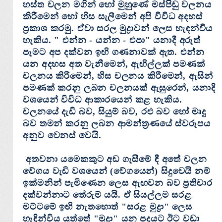
හස්‌ත චලන මගින් හෝ මුහුණේ මස්‌පිඬු චලනය
කිරීමෙන් හෝ හිස සැලීමෙන් අපි විවිධ අදහස්‌
ප්‍රකාශ කරමු. ඒවා සරල මුද්‍රාවන් ලෙස හැඳන්විය
හැකිය.
" එන්න - යන්න - එපා"
යනාදී අරුත්
පෑමට අප දක්‌වන ඉඟි ගණනාවක්‌ ඇත. එන්න
යන අදහස අත වැනීමෙන්, ඇඟිල්ලක්‌ පමණක්‌
චලනය කිරීමෙන්, හිස චලනය කිරීමෙන්, ඇසින්
පමණක්‌ කරනු ලබන චලනයක්‌ ඇසුරෙන්, යනාදි
වශයෙන් විවිධ ආකාරයෙන් කළ හැකිය.
චලනයේ දැඩි බව, සියුම් බව, රළු බව හෝ මෘදු
බව තමන් කරනු ලබන ආමන්ත්‍රණයේ ස්‌වරූපය
අනුව වෙනස්‌ වෙයි.
අතවනා යමෙකකුට අඬ ගැසීමේ ඳී අතේ චලන
වේගය වැඩි වශයෙන් (වේගයෙන්) සිදුවෙයි නම්
ඉක්‌මනින් පැමිණෙන ලෙස ඇඟවන බව ප්‍රතිචාර
දක්‌වන්නාට තේරුම් යයි. ඒ සියල්ලම සරළ
මට්‌ටමේ ඉඟි නැතහොත් "
සරළ මුද්‍රා
" ලෙස
හැඳින්විය යුත්තේ
"මුද්‍රා"
යන පදයට ඊට වඩා