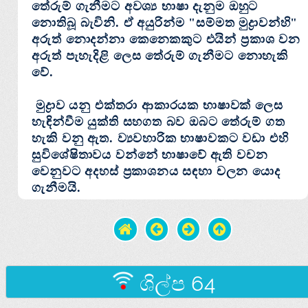
තේරුම් ගැනීමට අවශ්‍ය භාෂා දැනුම ඔහුට
නොතිබූ බැවිනි. ඒ අයුරින්ම "
සම්මත මුද්‍රාවන්හ
ි"
අරුත් නොදන්නා කෙනෙකකුට එයින් ප්‍රකාශ වන
අරුත් පැහැදිළි ලෙස තේරුම් ගැනීමට නොහැකි
වේ.
මුද්‍රාව යනු එක්‌තරා ආකාරයක භාෂාවක්‌ ලෙස
හැඳින්වීම යුක්‌ති සහගත බව ඔබට තේරුම් ගත
හැකි වනු ඇත. ව්‍යවහාරික භාෂාවකට වඩා එහි
සුවිශේෂිතාවය වන්නේ භාෂාවේ ඇති වචන
වෙනුවට අදහස්‌ ප්‍රකාශනය සඳහා චලන යොද
ගැනීමයි.
ශිල්ප 64