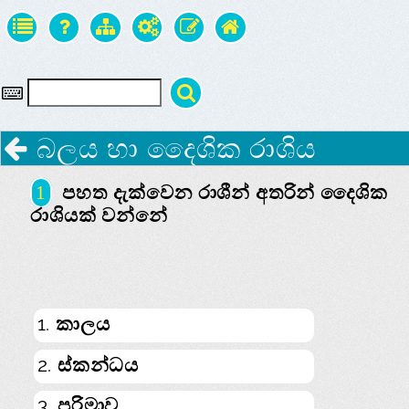
බලය හා දෛශික රාශිය
පහත දැක්වෙන රාශීන් අතරින් දෛශික
1
රාශියක් වන්නේ
1. කාලය
2. ස්කන්ධය
3. පරිමාව