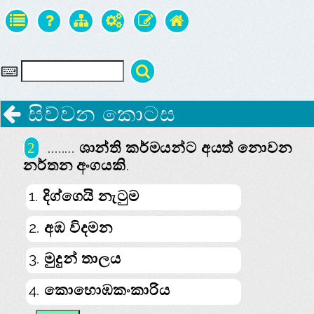
සිව්වන කොටස
........ ශාන්ති කර්මයන්ට අයත් නොවන
2
නර්තන අංගයකි.
1. දිග්ගෙයි නැටුම
2. අඹ විදමන
3. මුදුන් තාලය
4. කොහොඹකංකාරිය