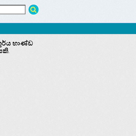
 තූර්ය භාණ්ඩ
කි.