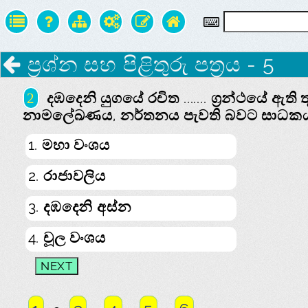
ප්‍රශ්න සහ පිළිතුරු පත්‍රය - 5
දඹදෙනි යුගයේ රචිත ....... ග්‍රන්ථයේ ඇති
2
නාමලේඛණය, නර්තනය පැවති බවට සාධකය
1. මහා වංශය
2. රාජාවලිය
3. දඹදෙනි අස්න
4. චූල වංශය