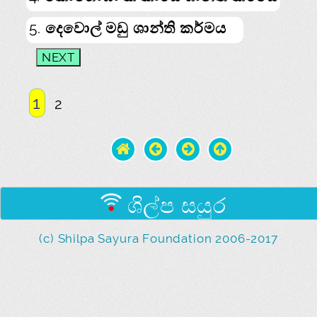
5. දෙවොල් මඩු ශාන්ති කර්මය
1
2
ශිල්ප සයුර
(c) Shilpa Sayura Foundation 2006-2017