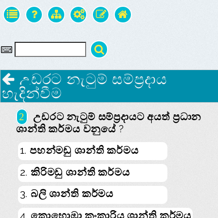
උඩරට නැටුම් සම්ප්‍රදාය
හැදින්වීම
උඩරට නැටුම් සම්ප්‍රදායට අයත් ප්‍රධාන
2
ශාන්ති කර්මය වනුයේ ?
1. පහන්මඬු ශාන්ති කර්මය
2. කිරිමඩු ශාන්ති කර්මය
3. බලි ශාන්ති කර්මය
4. කොහොඹා කංකාරිය ශාන්ති කර්මය