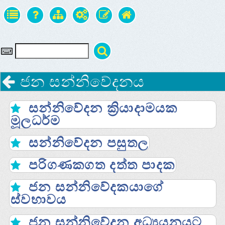
ජන සන්නිවේදනය
සන්නිවේදන ක්‍රියාදාමයක
මූලධර්ම
සන්නිවේදන පසුතල
පරිගණකගත දත්ත පාදක
ජන සන්නිවේදකයාගේ
ස්‌වභාවය
ජන සන්නිවේදන අධ්‍යයනයට