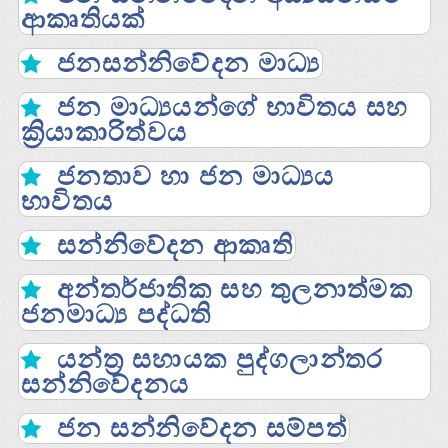
ආකෘතියක්‌
ජනසන්නිවේදන මාධ්‍ය
ජන මාධ්‍යයන්ගේ භාවිතය සහ
ක්‍රියාකාරිත්වය
ජනතාව හා ජන මාධ්‍යය
භාවිතය
සන්නිවේදන ආකෘති
අන්තර්ජාතික සහ තුලනාත්මක
ජනමාධ්‍ය පද්ධති
යන්ත්‍ර සහායක පුද්ගලාන්තර
සන්නිවේදනය
ජන සන්නිවේදන සම්පත්