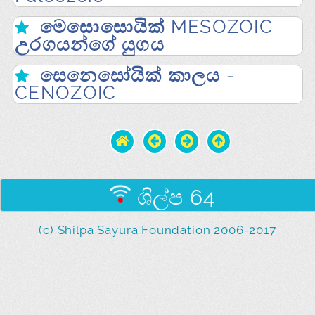
මෙසොසොයික් MESOZOIC
උරගයන්ගේ යුගය
සෙනෙසෝයික් කාලය -
CENOZOIC
ශිල්ප 64
(c) Shilpa Sayura Foundation 2006-2017