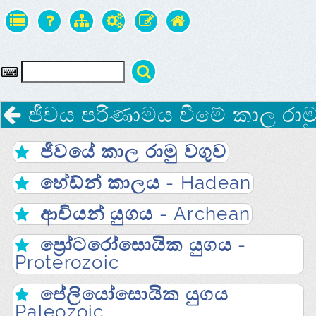
ජීවය පරිණාමය වීමේ කාල රාම
ජීවයේ කාල රාමු වගුව
හේඩ්න් කාලය - Hadean
ආචියන් යුගය - Archean
ප්‍රෝටරෝසොයික යුගය -
Proterozoic
පේලියෝසොයික යුගය
Paleozoic