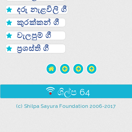
දරු නැළවිලි ගී
කුරක්කන් ගී
වැලපුම් ගී
ප්‍රශස්ති ගී
ශිල්ප 64
(c) Shilpa Sayura Foundation 2006-2017