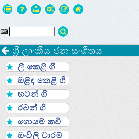
ශ්‍රී ලාංකීය ජන සංගීතය
ලී කෙළි ගී
ඔළිඳ කෙළි ගී
හටන් ගී
රබන් ගී
ගොයම් කවි
ඔංචිලි වාරම්