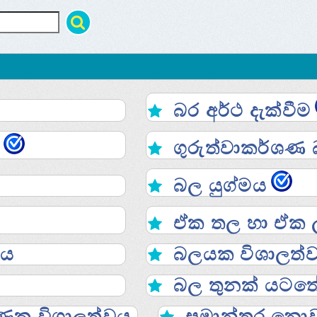
බර අර්ථ දැක්වීම
ගුරුත්වාකර්ශණ
බල යුග්මය
ඒක තල හා ඒක ල
වය
බලයක විශාලත්ව
බල තුනක් යටතේ 
ණක විශාලත්වය.
සමාන්තර නොව