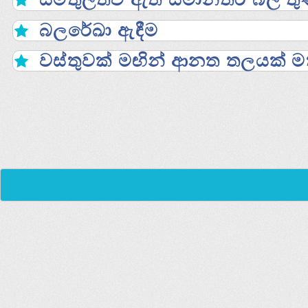
බලරේඛා ඇඳීම
වස්තුවක් මඟින් ආනත තලයක්