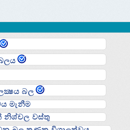
 බලය
ක්‍ෂය බල
ය මැනීම
නිශ්චල වස්තු
න බල තුණක විශාලත්වය