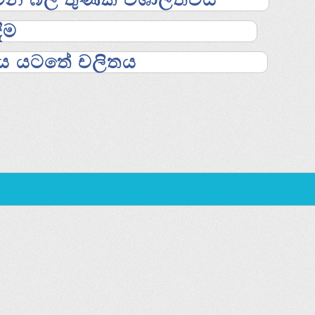
දීම
නය යටතේ චලිතය