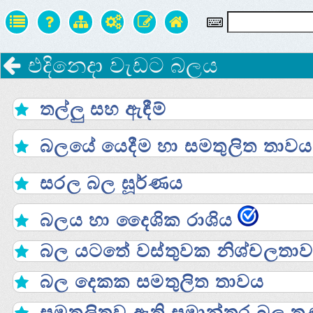
එදිනෙදා වැඩට බලය
තල්ලු සහ ඇඳීම්
බලයේ යෙදීම හා සමතුලිත තාවය
සරල බල ඝූර්ණය
බලය හා දෛශික රාශිය
බල යටතේ වස්තුවක නිශ්චලතා
බල දෙකක සමතුලිත තාවය
සමතුලිතව ඇති සමාන්තර බල තු