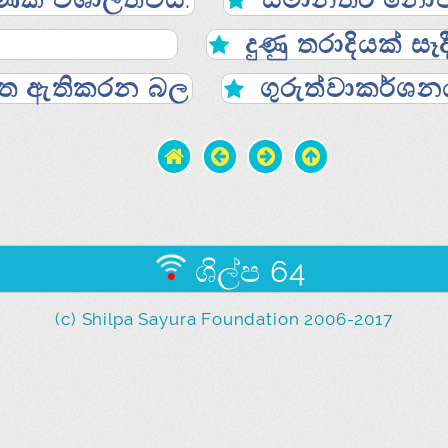
දුණු තරාදියක් සෑ
 මත ඇතිකරන බල
ගුරුත්වාකර්ශ
ශිල්ප 64
(c) Shilpa Sayura Foundation 2006-2017