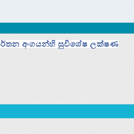
 නර්තන අංගයන්හි සුවිශේෂ ලක්‌ෂණ