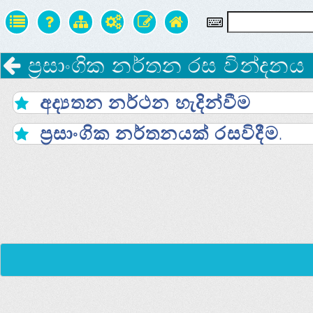
ප්‍රසාංගික නර්තන රස වින්දනය
අද්‍යතන නර්ථන හැදින්වීම
ප්‍රසාංගික නර්තනයක්‌ රසවිදීම.