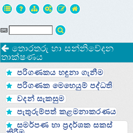
තොරතුරු හා සන්නිවේදන
තාක්ෂණය
පරිගණකය හඳුනා ගැනීම
පරිගණක මෙහෙයුම් පද්ධති
වදන් සැකසුම
පැතුරුම්පත් කළමනාකරණය
සමර්පණ හා ප්‍රදර්ශක සකස්
කිරීම