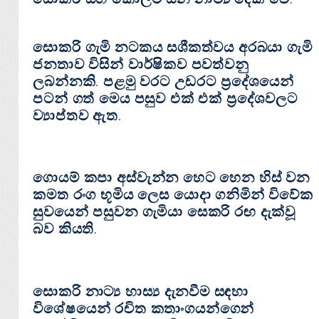
සොකරි ගැමි නටකය සශීකත්වය අරබයා ගැමි
ජනතාව විසින් වාර්ෂිකව පවත්වනු
ලබන්නකි. පළමු වරට උඩරට ප්‍රදේශයෙන්
පටන් ගත් මෙය පසුව එක්‌ එක්‌ ප්‍රදේශවලට
ව්‍යාප්තව ඇත.
ගොයම් කපා අස්‌වැන්න හෙට හෙන හිස්‌ වන
කමත රංග භූමිය ලෙස යොදා ගනිමින් විවේක
සුවයෙන් පසුවන ගැමියා සෙකරි රඟ දැක්‌වූ
බව කියති.
සොකරි නාට්‍ය හාස්‍ය දැනවීම සඳහා
විශේෂයෙන් රචිත කතාංගයන්ගෙන්