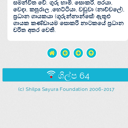
සමන්විත වේ. ගුරු හාමි, සොකරි, පරයා,
වෙදා, කපුරාල ,හෙට්‌ටියා, වඩුවා (නාච්චලේ),
ප්‍රධාන ගායකයා (ගුරුන්නාන්සේ) ඇතුළු
ගායක කණ්‌ඩායම සොකරි නාටකයේ ප්‍රධාන
චරිත අතර වෙති.
ශිල්ප 64
(c) Shilpa Sayura Foundation 2006-2017