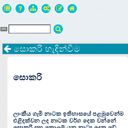
සොකරි හැඳින්වීම
සොකරි
ලාංකීය ගැමි නාටක ඉතිහාසයේ පළමුවෙන්ම
එළිදක්‌වන ලද නාටක වර්ග දෙක වන්නේ
සොකරි සහ කොලම් යන නාට්‍ය දෙක වේ.