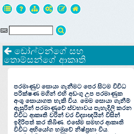
ඩෝල්ටන්ගේ සහ
තොම්සන්ගේ ආකෘති
පරමාණුව සොයා ගැනීමට පෙර සිටම විවිධ
පරික්ෂණ මගින් එහි අඩංගු උප පරමාණුක
අංශු සොයාගත හැකි විය. මෙම සොයා ගැනීම්
ඇසුරින් පරමාණුවේ ස්වභාවය පැහැදිලි කරන
විවිධ ආකෘති වරින් වර විද්‍යාඥයින් විසින්
ඉදිරිපත් කර තිබිණ. එසේම සමහර ආකෘති
විවිධ අභියෝග හමුවේ නිෂ්ප්‍රභා විය.