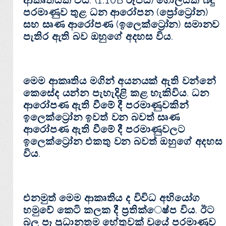
ආකෘතියක් විය. (1.10B රූපය) ගෝලයක් බඳු
පරමාණුව තුළ ධන ආරෝපන (ප්‍රෝට්‍රෝන)
සහ සෘණ ආරෝපණ (ඉලෙක්ට්‍රෝන) සමානව
පැතිර ඇති බව ඔහුගේ අදහස විය.
මෙම ආකෘතිය මගින් අයනයක් ඇති වන්නේ
කෙසේද යන්න පැහැදිළි කළ හැකිවිය. ධන
ආරෝපණ ඇති වීමේ දී පරමාණුවකින්
ඉලෙක්ට්‍රෝන ඉවත් වන බවත් සෘණ
ආරෝපණ ඇති වීමේ දී පරමාණුවලට
ඉලෙක්ට්‍රෝන එකතු වන බවත් ඔහුගේ අදහස
විය.
එනමුත් මෙම ආකෘතිය ද විවිධ අභියෝග
හමුවේ කෙටි කල‍ක දී ප්‍රතික්ෙෂ්ප විය. ඊට
බල පෑ ප්‍රධානතම හේතුවක් වූයේ පරමාණුව