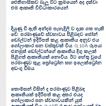
ඓතිහාසිකව බැලූ විට ක්‍රමයෙන් අද දක්වා
එම ආකෘති විවිධාකාරයෙන්
දියුණු වී ඇති අන්දම පැහැදිලි ව දැක ගත හැකි
වේ. පරමාණුවේ ස්වභාවය පිළිබඳව ජෝන්
ඩෝල්ටන් ඉදිරිපත් කළ ආකෘතිය අනුව එය
ගෝලාකාර ඝන වස්තුවක් විය. (1.10A රූපය)
එනමුත් ඩෝල්ටන්ගේ ආකෘතිය දිගු කලක්
පිළිගත් ආකෘතියක් නොවීය. ඊට හේතු වූයේ
පරමාණුව තුළ ප්‍රෝට්‍රෝන සහ ඉලෙක්ට්‍රෝන
අඩංගු වීමය.
තොම්සන් විසින් ද පරමාණුව පිළිබඳ
ආකෘතියක් ඉදිරිපත් කළ අතර එයද
ගෝලාකාර ඝන ස්වභාවයකින් යුත්