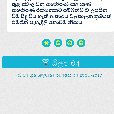
තුළ අඩංගු ධන ආරෝපණ සහ සෘණ
ආරෝපණ එකිනෙකට සම්බන්ධ වී උදාසීන
වීම සිදු විය හැකි ආකාරය වළකාලන ක්‍රමයක්
එමගින් පැහැදිලි නොවීම නිසාය.
ශිල්ප 64
(c) Shilpa Sayura Foundation 2006-2017