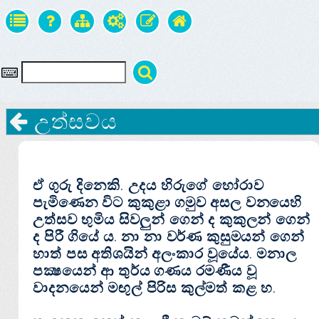
උත්සවය
ඒ ගුරු දිනෙකි. උදය හිරුගේ හෝරාව
පැමිණෙන විට කුකුළා ගමුව අසල වනයෙහි
උත්සව භුමිය සිවලුන් ගෙන් ද කුකුලන් ගෙන්
ද පිරී ගියේ ය. නා නා වර්ණ කුසුමයන් ගෙන්
හාත් පස අතිශයින් අලංකාර වූයේය. මනාල
පක්‍ෂයෙන් ආ තුර්ය ගණය රමණීය වූ
වාදනයෙන් මඟුල් පිරිස කුල්මත් කළ හ.