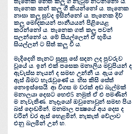
තැනෙක නෙත් කලු ගී නැටුම් නටන්නො ය.
තැනෙක කන් කලු ගී කියන්නෝ ය. තැනෙක
නාසා කලු සුවද ඉසින්නෝ ය. තැනෙක දිව්
කලු මෝදකයන් පානීයයන් පිළියෙළ
කරන්නෝ ය. තැනෙක ගත් කලු පවන්
සලන්නෝ ය. මේ සියල්ලෙන් ඒ භුමිය
සියල්ලන් ට සිත් කලු වී ය.
මැදිදෙහි තැනට සුදුසු සේ සදන ලද පුවරුව
වූයේ ය. ඉන් එක්‌ පසෙක මනාලිය මවුපියන් ද
ඇවැස්‌ස නෑයන් ද සමඟ උන්නී ය. ඇය ගේ
ඇස්‌ බිමට හැරැවුණේ ය. හිස කිසි සේත්
නොඉස්‌සෙයි. ආ විගස ම වරක්‌ අඩ බැල්මක්‌
මනාලයා දෙසට හෙළු$ නමුත් ඒ එ පමණින්
ම නැවැතිණ. නෑදෑයෝ ඔවුනොවුන් සමඟ පිය
බස්‌ දොඩමින්, මනමාල පක්‍ෂයේ අය දෙස ද
වරින් වර ඇස්‌ හෙළමින්, නැකැත් වේලාව
එනු බලමින් උන් හ.