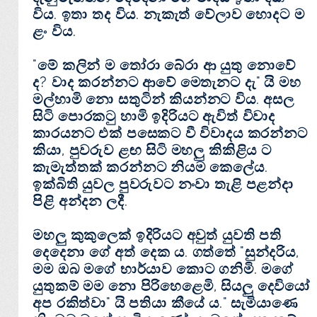
විය. ඉතා තද විය. නැකැත් වේලාව හොදට ම
ළං විය.
"මේ කලින් ම තෝරා බේරා ආ යුතු නොවේ
ද? වාද කරන්නට ආවේ මෙතැනට දැ" යි මහ
මල්හාමි නො සතුටින් කියන්නට විය. අසල
සිටි පොරකටු හාමි ඉදිරියට ඇවිත් විවාද
කාරයනට එක්‌ පසෙකට වී විවාදය කරන්නට
කියා, පුවරුව ළඟ සිටි මහලු කිකිළිය ට
කැමැත්තක්‌ කරන්නට නියම කෙලේය.
ඉක්‌බිති යුවල පුවරුවට නංවා තැළි පළන්දා
පිළි අන්දන ලදී.
මහලු කුකුලෙක්‌ ඉදිරියට අවුත් යුවති පති
දෙදෙනා ගේ අත් දෙක ය. ගත්තේ "සුන්දරිය,
මම ඔබ මගේ භාර්යාව කොට ගනිමි. මගේ
යුතුකම් මම නො පිරිහෙළෙමි, සියලු දෙවියෝ
අප රකිත්වා" යි පතියා කීයේ ය." සැමියාණෙ