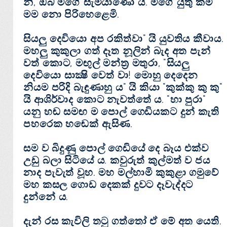
නි, ඔබ මගේ සැමියාණෝ ය. මගේ යුතු කම්
මම නො පිරිහෙළෙමි.
සියලු දෙවියො අප රකිත්වා" යි යුවතිය කීවාය.
මහලු කුකුලා ගත් දෑත නූලින් බැද අත පැන්
වත් කොට, මඟුල් මන්ත්‍ර මතුරා, "සියලු
දෙවියො සාක්‍ෂි වෙත් වා! මොහු දෙදෙන
නියම පරිදි බැඳුණාහු ය" යි කියා "කුක්‌කු කු කු"
යි ආශිර්වාද කොට නැවත්තේ ය. "හා පුරා"
යනු හඬ සමඟ ම පොල් ගෙඩියකට දුන් කැති
පහරෙක හඬෙක්‌ ඇසිණ.
සම ව බිදුණු පොල් ගෙඩියේ දෙ බෑය එක්‌ව
උඩු බලා සිටියේ ය. කවුරුත් කුල්මත් ව ජය
නාද පැවැත් වූහ. මහ මල්හාමි කුකුළා ගමුවේ
මහ කසල ගොඩ දෙකක්‌ දුවට දෑවැද්දට
දුන්නේ ය.
දැන් රස කැවිලි තටු ගත්තෝ ඒ මේ අත යෙති.