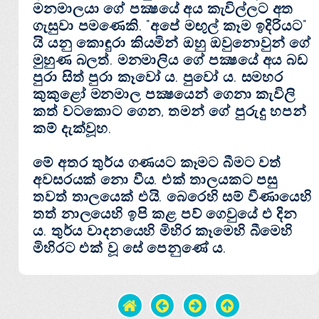
මනමාලයා ගේ පක්‍ෂයේ අය කැවිල්ලට අත
ගැසුවා පමණෙකි. "අපේ මඟුල් කෑම ඉදිරියට"
යි යනු කොඳුරා කියමින් ඔහු ඔවුනොවුන් ගේ
මුහුණ බලත්. මනමාලිය ගේ පක්‍ෂයේ අය බඩ
පුරා සිත් පුරා කෑවෝ ය. පුවෝ ය. සමහර
කුකුළෝ මනමාල පක්‍ෂයෙන් ගෙනා කැවිලි
කත් වටකොට ගෙන, තමන් ගේ පුරුදු හපන්
කම් දැක්‌වූහ.
මේ අතර තුර්ය ගණයට කෑමට බීමට වත්
අවසරයක්‌ නො වීය. එක්‌ තාලයකට පසු
තවත් තාලයෙක්‌ එයි. බෙරෙහි සම් වීණායෙහි
තත් නාලයෙහි ඉපි කළ පව් ගෙවුයේ එ දින
ය. තුර්ය වාදනයෙහි මිහිර කෑමෙහි බීමෙහි
මිහිරට එක්‌ වූ සේ පෙනුණේ ය.