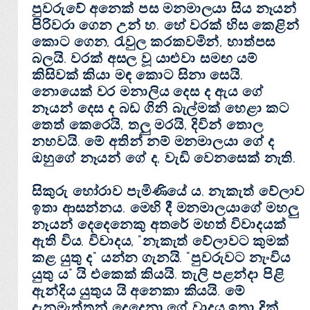
පුවරුවේ අනෙක්‌ පස මනමාලයා සිය නෑයන්
පිරිවරා ගෙන උන් හ. හේ වරක්‌ හිස කෙළින්
කොට ගෙන, රැවුල කරකවමින්, හාත්පස
බලයි. වරක්‌ අසල වූ යාළුවා සමඟ යම්
කිසිවක්‌ කියා මඳ කොට සිනා සෙයි.
නොයෙක්‌ වර මනාලිය දෙස ද ඇය ගේ
නෑයන් දෙස ද බඩ ගිනි බැල්මක්‌ හෙළා කට
තෙත් කෙරෙයි, තලු මරයි, දිවින් තොල
නහවයි. මේ අතින් නම් මනමාලයා ගේ ද
ඔහුගේ නෑයන් ගේ ද, වැඩි වෙනසෙක්‌ නැති.
සිකුරු හෝරාව පැමිණියේ ය. නැකැත් වේලාව
ඉතා ආසන්නය. මෙහි දී මනමාලයාගේ මහලු
නෑයන් දෙදෙනෙකු අතරේ මහත් විවාදයක්‌
ඇති විය. විවාදය, "නැකැත් වේලාවට කුමක්‌
කළ යුතු ද" යන්න ගැනයි. "පුවරුවට නැංවිය
යුතු ය" යි එකෙක්‌ කියයි. තැලි පළන්දා පිළි
ඇන්දිය යුතුය යි අනෙකා කියයි. මේ
දැනුමැත්තන් දෙදෙනා ගේ වාදය ඉතා දික්‌