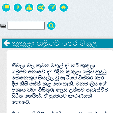
කුකුළා හමුවේ පෙර මගුල
හිවලා වල කුමන මඟුල් ද? හරි කුකුළා
ගමුවේ නොවේ ද? එදින කුකුළා ගමුව නුදුටු
කෙනෙකුට සියල්ල වූ සැටියට විස්‌තර කැර
දීම කිසි සේත් කළ නොහැකි. මනමාලිය ගේ
පක්‍ෂය වඩා විසිතුරු ලෙස උත්සව පැවැත්වීම
සිරිත හෙයින්, ඒ පුදුමයට කාරණයක්‌
නොවේ.