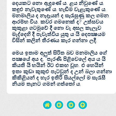
දෙයකට නො ඇඳුණේ ය. ළය නිවුණේ ය.
කඳුළු නැවැතුණේ ය. හැඬීම වැළැකුණේ ය.
මනමාලිය ද නෑදෑයන් ද සැරැසුණු කල ගමන
ආරම්භ විය. කවර ගමනෙක්‌ ද? උත්සවය
කුකුළා ගටමුවේ දී නො වැ අසල කැලෑව
මැද්දෙහි දී පැවැත්විය යුතු ය යි දෙපක්‍ෂයම
විසින් කලින් තීරණය කැර ගන්නා ලදී.
මෙය ඉතාම අලුත් සිරිත බව මනමාලිය ගේ
පක්‍ෂයේ අය ද, "පැරණි පිළිවෙලේ අය ය යි
කියති යි භයින් ඊට එකඟ වූහ. එ හෙයින්
ඉතා කුඩා කුකුළු පැටවුන් ද උන් බලා ගන්නා
කිකිළියන් ද හැර ඉතිරි සියල්ලෝ ම සැරැසී
නියම තැනට ගමන් ගත්තෝ ය.