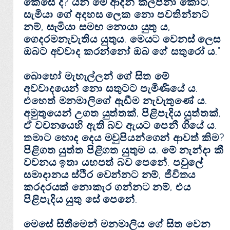
කෙසේ ද? යන මේ ආදීන් කල්පනා කොට,
සැමියා ගේ අදහස ලෙක නො පවතින්නට
නම්, සැමියා සමඟ නොයා යුතු ය,
ගෙදරමනැවැතිය යුතුය. මෙයට වෙනස්‌ ලෙස
ඔබට අවවාද කරන්නෝ ඔබ ගේ සතුරෝ ය."
බොහෝ මැහැල්ලන් ගේ සිත මේ
අවවාදයෙන් නො සතුටට පැමිණියේ ය.
එහෙත් මනමාලිගේ ඇඩීම නැවැතුණේ ය.
අමුතුයෙන් උගත යුත්තක්‌, පිළිපැදිය යුත්තක්‌,
ඒ වචනයෙහි ඇති බව ඇයට පෙනී ගියේ ය.
තමාට හොද දෙය මවුපියන්ගෙන් ආවත් කිම?
පිළිගත යුත්ත පිළිගත යුතුම ය. මේ නැන්දා කී
වචනය ඉතා යහපත් බව පෙනේ. පවුලේ
සමාදානය ස්‌ථීර වෙන්නට නම්, ජීවිතය
කරදරයක්‌ නොකැර ගන්නට නම්, එය
පිළිපැදිය යුතු සේ පෙනේ.
මෙසේ සිතීමෙන් මනමාලිය ගේ සිත වෙන