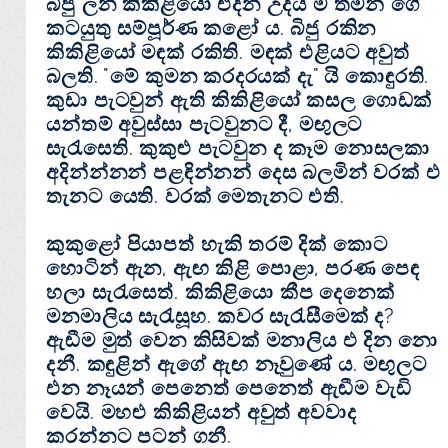
බිජු ලන කිකිළියෝ එදින උදය ම තමන් ගේ
කටයුතු සම්පූර්ණ කළෝ ය. බිජු රකින
කිකිළියෝ මඳක්‌ රකිති. මඳක්‌ එළියට අවුත්
බලති. "මේ කුමන කරදරයක්‌ දැ" යි කොඳුරති.
කුඩා පැටවුන් ඇති කිකිළියෝ කසල ගොඩක්‌
යන්තම් අවුස්‌සා පැටවුනට දී, මඟුලට
සැරැසෙති. කුකුළු පැටවුන ද කෑම නොසලකා
අදින්න්නන් පළඳින්නන් දෙස බලමින් වරක්‌ එ
තැනට යෙති. වරක්‌ මෙතැනට එති.
කුකුළෝ පියාපත් හැකි තරම් දික්‌ කොට
හොටින් ඇන, ඇඟ කිළි පොළා, පරණ පෙඳ
හලා සැරැසෙත්. කිකිළියො කීප දෙනෙක්‌
මනමාලිය සැරැසූහ. කවර සැරැසීමෙක්‌ ද?
ඇඬීම මුත් වෙන කිසිවක්‌ මනාලිය එ දින නො
දනී. කඳුළින් ඇගේ ඇඟ නෑවුණේ ය. මඟුලට
එන නෑයන් පෙනෙත් පෙනෙත් ඇඬීම වැඩි
වෙයි. මහළු කිකිළියන් අවුත් අවවාද
කරන්නට පටන් ගනී.