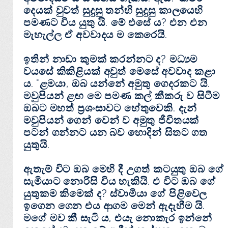
දෙයක්‌ වුවත් සුදුසු තන්හි සුදුසු කාලයෙහි
පමණට විය යුතු යි. මේ එසේ ය? එන එන
මැහැල්ල ඒ අවවාදය ම කෙරෙයි.
ඉතින් නාඩා කුමක්‌ කරන්නට ද? මධ්‍යම
වයසේ කිකිළියක්‌ අවුත් මෙසේ අවවාද කළා
ය. "ළමයා, ඔබ යන්නේ අමුතු ගෙදරකට යි.
මවුපියන් ළඟ මෙ පමණ කල් කීකරු ව සිටීම
ඔබට මහත් ප්‍රශංසාවට හේතුවෙකි. දැන්
මවුපියන් ගෙන් වෙන් ව අමුතු ජීවිතයක්‌
පටන් ගන්නට යන බව හොදින් සිතට ගත
යුතුයි.
ඇතැම් විට ඔබ මෙහි දී උගත් කටයුතු ඔබ ගේ
සැමියාට නොරිසි විය හැකියි. එ විට ඔබ ගේ
යුතුකම කිමෙක්‌ ද? ස්‌වාමියා ගේ පිළිවෙල
ඉගෙන ගෙන එය ආගම මෙන් ඇදැහීම යි.
මගේ මව කී සැටි ය, එයැ නොකැර ඉන්නේ