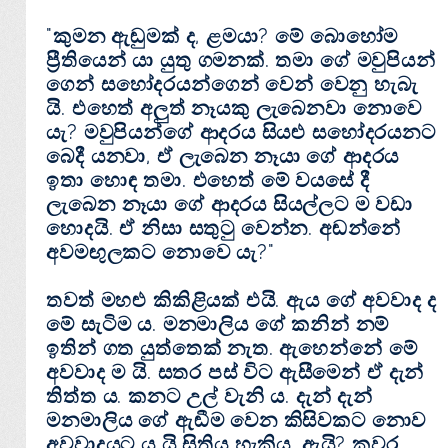
"කුමන ඇඬුමක්‌ ද, ළමයා? මේ බොහෝම
ප්‍රීතියෙන් යා යුතු ගමනක්‌. තමා ගේ මවුපියන්
ගෙන් සහෝදරයන්ගෙන් වෙන් වෙනු හැබැ
යි. එහෙත් අලුත් නෑයකු ලැබෙනවා නොවෙ
යැ? මවුපියන්ගේ ආදරය සියළු සහෝදරයනට
බෙදී යනවා, ඒ ලැබෙන නෑයා ගේ ආදරය
ඉතා හොඳ තමා. එහෙත් මේ වයසේ දී
ලැබෙන නෑයා ගේ ආදරය සියල්ලට ම වඩා
හොදයි. ඒ නිසා සතුටු වෙන්න. අඬන්නේ
අවමඟුලකට නොවෙ යැ?"
තවත් මහළු කිකිළියක්‌ එයි. ඇය ගේ අවවාද ද
මේ සැටිම ය. මනමාලිය ගේ කනින් නම්
ඉතින් ගත යුත්තෙක්‌ නැත. ඇහෙන්නේ මේ
අවවාද ම යි. සතර පස්‌ විට ඇසීමෙන් ඒ දැන්
තිත්ත ය. කනට උල් වැනි ය. දැන් දැන්
මනමාලිය ගේ ඇඬීම වෙන කිසිවකට නොව
අවවාදයට ය යි සිතිය හැකිය. ඇයි? කවර