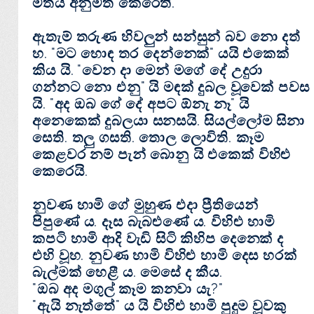
මතය අනුමත කෙරෙති.
ඇතැම් තරුණ හිවලුන් සන්සුන් බව නො දත්
හ. "මට හොඳ තර දෙන්නෙක්‌" යයි එකෙක්‌
කිය යි. "වෙන දා මෙන් මගේ දේ උදුරා
ගන්නට නො එනු" යි මඳක්‌ දුබල වූවෙක්‌ පවස
යි. "අද ඔබ ගේ දේ අපට ඕනැ නෑ" යි
අනෙකෙක්‌ දුබලයා සනසයි. සියල්ලෝම සිනා
සෙති. තලු ගසති. තොල ලොවිති. කෑම
කෙළවර නම් පැන් බොනු යි එකෙක්‌ විහිළු
කෙරෙයි.
නුවණ හාමි ගේ මුහුණ එදා ප්‍රීතියෙන්
පිපුණේ ය. දෑස බැබළුණේ ය. විහිළු හාමි
කපටි හාමි ආදි වැඩි සිටි කිහිප දෙනෙක්‌ ද
එහි වූහ. නුවණ හාමි විහිළු හාමි දෙස හරක්‌
බැල්මක්‌ හෙළී ය. මෙසේ ද කීය.
"ඔබ අද මගුල් කෑම කනවා යැ?"
"ඇයි නැත්තේ" ය යි විහිළු හාමි පුදුම වූවකු