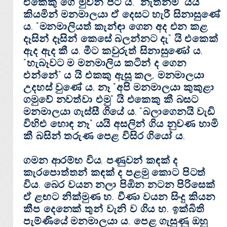
එකෙකු ගේ මුවින් පිට ය. "නැත්නම්" යයි
කියමින් මනමාලයා ඒ දෙසට හැරී සිනාසුණේ
ය. "මනමාලියත් කැන්ඳා ගෙන අද එන කළ
දෑසින් දෑසින් කෙසේ බලන්නට දැ" යි එකෙක්‌
ඇද ඇද කී ය. මීට කවුරුත් සිනාසුණෝ ය.
"හැබෑවට ම මනමාලිය කටින් ද ගෙන
එන්නේ" ය යි එකකු ඇසූ කල, මනමාලයා
උදහස්‌ වුණේ ය. නෑ "අපි මනමාලයා කුකුළා
ගමුවේ නවත්වා එමු" යි එකෙකු කී බසට
මනමාලයා ගැස්‌සී ගියේ ය. "බලාගෙනයි වැඩි
විහිළු හොඳ නෑ" යයි අසලින් ගිය නුවණ හාමි
කී බසින් තරුණ පෙළ විසිර ගියෝ ය.
ගමන ආරම්භ විය. පණුවන් කඳක්‌ ද
කැරපොත්තන් කඳක්‌ ද පළමු කොට පිටත්
විය. බෙර වයන නලා පිඹින නටන පිරිසෙක්‌
ඒ ළඟට නික්‌මුණ හ. වීණා වයන සිංදු කියන
කීප දෙනෙක්‌ තුන් වැනි ව ගිය හ. ඉක්‌බිති
පැම්ණියේ මනමාලයා ය. පෙළ ගැසුණු ඔහු