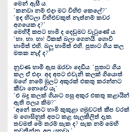
මෙන් ඇසී ය.
"කනවා නම් එදා මට විහිළු කෙලේ?"
"ඉඳ හිටලා විහිළුවකුත් නැත්නම් කවර
අගයෙක ද?"
මෙහිදී කපට හාමි ද දෙඩුමට වැටුණේ ය.
"හා, හා. හා! ටිකක්‌ බලා ගෙනයි. ගොවි
හාමිත් එහි, බලු හාමිත් එහි, පුතාට ගිය කල
මතක නැද් ද?"
නුවණ හාමි ඇස ඔරවා දෙඩීය. "පුතාට ගිය
කල ඒ එදා. අද අපට එවැනි කලක්‌ ගියොත්
මගේ නමේ මුලට අකුරක්‌ එකතු කරන්නට
කීවා නොවේ යැ"
"එ බදු කලක්‌ ගියාට පසු අකුර එකතු කළායින්
ඇති පලය කිම?"
"අනේ කපට හාමි කුකුළා ගමුවටත් කීප වරක්‌
ම ගොසිනුත් අපට කළ සැලකිලිත් දැක,
තවමත් මේ තරම් සැක ද? සැක නම් මෙහි
නවතින්න, අප යනවා."