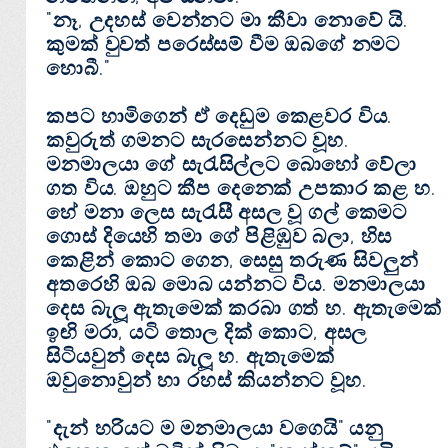
"නෑ, උදහස්‌ වෙන්නට මා කීවා නොවේ යි.
කුමක්‌ වුවත් පරෙස්‌සම් වීම ඔබගේ නමට
හොබී."
කපට හාමිගෙන් ඒ දෙඩුම කෙළවර විය.
කවුරුත් ගමනට සැරසෙන්නට වූහ.
මනමාලයා ගේ සැරැසිල්ලට බොහෝ වේලා
ගත විය. ඔහුට කීප දෙනෙක්‌ උපකාර කළ හ.
හේ මනා ලෙස සැරැසී අසල වූ ගල් කෙමට
ගොස්‌ දියෙහි තමා ගේ පිළිඹුව බලා, හිස
කෙළින් කොට ගෙන, සෙසු තරුණ සිවලුන්
අතරෙහි ඔබ මොබ යන්නට විය. මනමාලයා
දෙස බැලූ ඇතැමෙක්‌ කරබා ගත් හ. ඇතැමෙක්‌
ඉඟි මරා, යටි තොල දික්‌ කොට, අසල
සිටියවුන් දෙස බැලූ හ. ඇතැමෙක්‌
ඔවුනොවුන් හා රහස්‌ කියන්නට වූහ.
"දැන් හරියට ම මනමාලයා වගෙයි" යනු