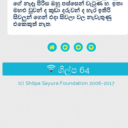
ගේ නෑදෑ පිරිස ඔහු පස්‌සෙන් වැටුණ හ. ඉතා
මහළු වූවන් ද කුඩා දරුවන් ද හැර ඉතිරි
සිවලුන් ගෙන් එදා සිවලා වල නැවැතුණු
එකෙකුත් නැත.
ශිල්ප 64
(c) Shilpa Sayura Foundation 2006-2017