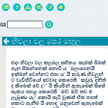
හිවලා වල පෙර මඟුල
එදා හිවලා වල කලබල සහිතය. කෑමක්‌ බීමක්‌
ගැන සිතන්නෙක්‌ නොවී ය. "බලාගෙනයි
ඉක්‌මන් වෙන්නට එපා ය" යි තරුණ හිවලුන්
ට වැඩිහිටියෝ අවවාද කෙරෙති. "කවුරු දනිත්
ද කිමෙක්‌ වේ ද?" යි කියමින් ඇතැමෙක්‌ සිතේ
සැකය පහළ කෙරෙති. "ඔව්, ඔව් තව ම
ලැබුණා යැ? කොයි සැටි වුණත් හිත පහත්
කොට ගැනීම යි හොඳ" යනුවෙන් ඇතැමෙක්‌