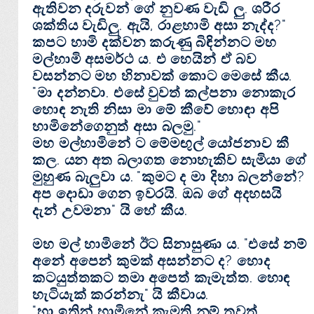
ඇතිවන දරුවන් ගේ නුවණ වැඩි ලු. ශරීර
ශක්‌තිය වැඩිලු. ඇයි, රාළහාමි අසා නැද්ද?"
කපට හාමි දක්‌වන කරුණු බිඳින්නට මහ
මල්හාමි අසමර්ථ ය. එ හෙයින් ඒ බව
වසන්නට මහ හිනාවක්‌ කොට මෙසේ කීය.
"මා දන්නවා. එසේ වුවත් කල්පනා නොකැර
හොඳ නැති නිසා මා මේ කීවේ හොඳා අපි
හාමිනේගෙනුත් අසා බලමු."
මහ මල්හාමිනේ ට මේමඟුල් යෝජනාව කී
කල. යන අත බලාගත නොහැකිව සැමියා ගේ
මුහුණ බැලුවා ය. "කුමට ද මා දිහා බලන්නේ?
අප දොඩා ගෙන ඉවරයි. ඔබ ගේ අදහසයි
දැන් උවමනා" යි හේ කීය.
මහ මල් හාමිනේ ඊට සිනාසුණා ය. "එසේ නම්
අනේ අපෙන් කුමක්‌ අසන්නට ද? හොද
කටයුත්තකට තමා අපෙත් කැමැත්ත. හොඳ
හැටියැක්‌ කරන්නැ" යි කීවාය.
"හා ඉතින් හාමිනේ කැමති නම් තවත්