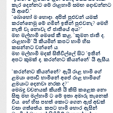
කැර දෙන්නට මේ රාළහාමි සමඟ දොඩන්නට
යි ආවේ."
"බොහෝ ම හොඳා. අපිත් පුළුවන් යමක්‌
කරන්නෙමු මේ ගමින් ඉතින් පුළුවනැ? මෙහි
නැති වැ නොවැ ඒ ජාතියේ අය?"
මහ මල්හාමි මෙසේ කී කළ, "කුමන ජාති ද,
රාළහාමි" යි කියමින් කපට හාමි හිස
කසන්නට වන්නේ ය.
මහ මල්හාමි මදක්‌ සිතිවිල්ලේ සිට "ඉතින්
අපට කුමක්‌ ද, කරන්නට කියන්නේ" යි ඇසීය.
"කරන්නට කියන්නේ? ඇයි රාළ හාමි ගේ
ළමයා පොඩි හාමිනේ අපේ රාළ හාමිගේ
ළමයාට දෙනවා නරක ද?"
මෙබදු වචනයක්‌ කියති යි කිසි කළෙක නො
සිතු මහ මල්හාමි ට මේ ඉතා අමාරු තැනෙක්‌
වීය. හේ හිස පහත් කොට ගෙන ඇස්‌ අඩක්‌
වසා ගත්තේය. කපට හාමි හොර ඇසින්