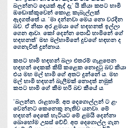
බලන්නට දෙයක්‌ ඇද් දැ" යි කියා කපට හාමි
ඔඩොක්‌කුවෙන් කොළ කැබැල්ලක්‌
ඇදගත්තේ ය. "මා දන්නවා මෙය නො වරදින
බව. ඒ නිසා අර ළමයා ගේ හඳහනත් ඉල්ලා
ගෙන ආවා. කෝ දෙන්න පොඩි හාමිනේ ගේ
හඳහනත්" මහ මල්හාමිනේ දුවගේ හඳහන ද
ගෙනැවිත් දුන්නාය.
කපට හාමි හඳහන් බලා එතරම් ගැළපෙන
හඳහන් දෙකක්‌ කිසි කළෙක නොදුටු බව කියා
එය මහ මල් හාමි ගේ අතට දුන්නේ ය. මහ
මල් හාමි හඳහන් බැලීමක්‌ නොදත් නමුත්
කපට හාමි ගේ කීම හරි බව කීයේ ය.
"බලන්න, රාළහාමි, අප දෙගොල්ලන් ට ළං
වෙන්නට කෙනෙකු නැතිව යනවා. මේ
හඳහන් දෙකේ හැටියට මේ ළමයි දෙන්නා
බොහෝම උසස්‌ වේවි. අප දෙගොල්ල ගැන