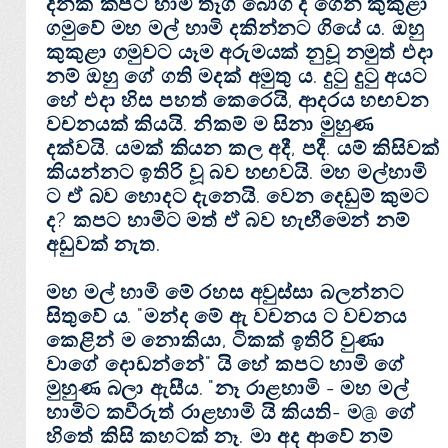
දිනක්‌ කපට හාමි තෑගි බෝග ද ගෙන කුකුළා
ගමුවේ මහ මල් හාමි දකින්නට ගියේ ය. ඔහු
කුකුළා ගමුවට යෑම අරුමයක්‌ නුවූ නමුත් එදා
නම් ඔහු ගේ ගති මදක්‌ අමුතු ය. දුටු දුටු අයට
හේ එදා හිස පහත් කෙරෙයි, ආදරය හඟවන
වචනයක්‌ කියයි. නිකම් ම සිනා මුහුණ
දක්‌වයි. යමක්‌ කියන කල අදී, පදී. යම් කිසිවක්‌
කියන්නට ඉතිරි වූ බව හඟවයි. මහ මල්හාමි
ට ඒ බව හොදට දැනෙයි. වෙන දෙඩුම් කුමට
ද? කපට හාමිට මත් ඒ බව හැඟීමෙන් නම්
අඩුවක්‌ නැත.
මහ මල් හාමි මේ රහස අවුස්‌සා බලන්නට
සිතුවේ ය. "මන්ද මේ ඇ වචනය ට වචනය
කෙළින් ම නොකියා, ටිකක්‌ ඉතිරි වුණා
වාගේ දොඩන්නේ" යි හේ කපට හාමි ගේ
මුහුණ බලා ඇසීය. "නෑ රාළහාමි - මහ මල්
හාමිට කවීරුත් රාළහාමි යි කියති- ම@ ගේ
හිතේ කිසි කහටක්‌ නෑ. මා අද ආවේ නම්