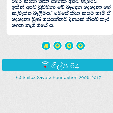
රටේ කියන කතා අනෙක්‌ අතට හැරේවි.
ඉතින් අපට වුවමනා මේ බැදෙන දෙදෙනා ගේ
කැමැත්ත බැලීමය." මෙසේ කියා කපට හාමි ඒ
දෙදෙනා මුණ ගස්‌සන්නට දිනයක්‌ නියම කැර
ගෙන නැගී ගියේ ය.
ශිල්ප 64
(c) Shilpa Sayura Foundation 2006-2017