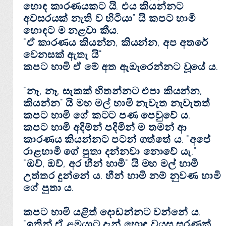
හොඳ කාරණයකට යි. එය කියන්නට
අවසරයක්‌ නැති ව හිටියා" යි කපට හාමි
හොඳට ම නළවා කීය.
"ඒ කාරණය කියන්න, කියන්න, අප අතරේ
වෙනසක්‌ ඇතැ යි"
කපට හාමි ඒ මේ අත ඇඹැරෙන්නට වූයේ ය.
"නෑ, නෑ, සැකක්‌ හිතන්නට එපා කියන්න,
කියන්න" යි මහ මල් හාමි නැවැත නැවැතත්
කපට හාමි ගේ කටට පණ පෙවුවේ ය.
කපට හාමි අදිම්න් පදිමින් ම තමන් ආ
කාරණය කියන්නට පටන් ගත්තේ ය. "අපේ
රාළහාමි ගේ පුතා දන්නවා නොවේ යැ."
"ඔව්, ඔව්, අර හීන් හාමි" යි මහ මල් හාමි
උත්තර දුන්නේ ය. හීන් හාමි නම් නුවණ හාමි
ගේ පුතා ය.
කපට හාමි යළිත් දොඩන්නට වන්නේ ය.
"ඉතින් ඒ ළමයාට දැන් හොඳ වයස සරණක්‌