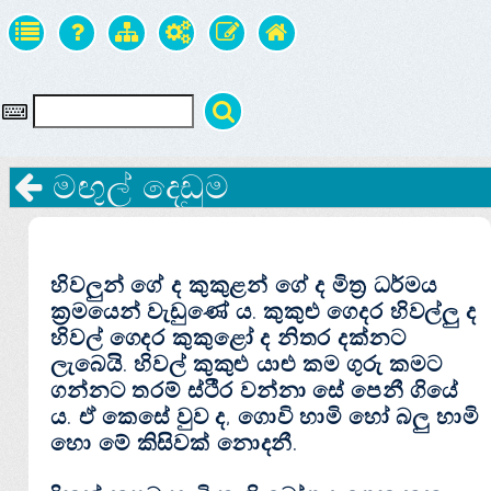
මඟුල් දෙඩුම
හිවලුන් ගේ ද කුකුළන් ගේ ද මිත්‍ර ධර්මය
ක්‍රමයෙන් වැඩුණේ ය. කුකුළු ගෙදර හිවල්ලු ද
හිවල් ගෙදර කුකුළෝ ද නිතර දක්‌නට
ලැබෙයි. හිවල් කුකුළු යාළු කම ගුරු කමට
ගන්නට තරම් ස්‌ථීර වන්නා සේ පෙනී ගියේ
ය. ඒ කෙසේ වුව ද, ගොවි හාමි හෝ බලු හාමි
හො මේ කිසිවක්‌ නොදනී.