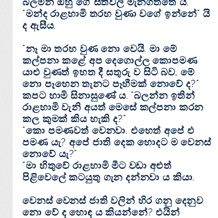
බලමින් ඔහු ගේ සිතිවිලි මැනගත්තේ ය.
"මන්ද රාළහාමි තරහ වුණා වගේ ඉන්නේ" යි
ද ඇසීය.
"නෑ මා තරහ වුණ නො වෙයි. මා මේ
කල්පනා කළේ අප දෙගොල්ල කොපමණ
යාළු වුණත් ඉහත දී සතුරු ව සිටි බව, මේ
නො පෑහෙන තැනට පෑහීමක්‌ නොවේ ද?"
කපට හාමි සිනාසුණේ ය. "බලන්න ඉතින්
රාළහාමි වැනි අයත් මෙසේ කල්පනා කරන
කල කුමක්‌ කිය හැකි ද?"
"කො පමණවත් වෙනවා. එහෙත් අපේ එ
පමණ යැ? අපේ ජාති දෙක හොදට ම වෙනස්‌
නොවේ යැ?"
"මා හිතුවේ රාළහාමි මීට වඩා අළුත්
පිළිවෙලේ කටයුතු ගැන දන්නවා ය කියා.
වෙනස්‌ වෙනස්‌ ජාති වලින් හිර ගනු දෙනුව
නො වේ ද හොඳ ය කියන්නේ? එයින්