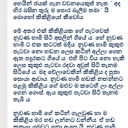
හෙයින් ජයක්‌ ගැන වචනයෙකුත් නැත. " අද
හිර බසින තුරු ම පොර බැලීම තමා " යි
බොහෝ කිකිළියෝ කීවෝය.
මේ අතර එක්‌ කිකිළියක ගේ පැටවෙක්‌
නුවණ හාමි සිටි අසලින් ගියේ ය. හේ නුවණ
හාමි ට එක කටටත් මදිය. නුවණ හාමි කුකුළු
පැටවා නො හඩන ලෙස කටින් අල්ලා ගෙන
ඈත පදුරකට ගියේ ය. එහි පිට විය නො හැකි
ලෙස කුකුළු පැටවා රඳවා අවුත් සිටි තැනම
සිටියේ ය. මඳ වේලාවෙකින් කිකිළිය ද පුතා
සොයා ආවාය. නුවණ හාමි හඩක්‌ නඟන්නට
පළමු කිකිළිය ගේ ඔළුව ම කටෙහි ලා අල්ලා
ගෙන ගොස්‌, ඇය කුකුළු පැටවා සිටි තැනම
තැබී ය.
නුවණ හාමි ගේ කටින් ගැලවුණ හා ම
කිකිළිය මර හඬ ලන්නට වන්නීය. ඒ හඬ
කුකුලා ගමුවට නො ඇසෙ යි. නුවණ හාමි