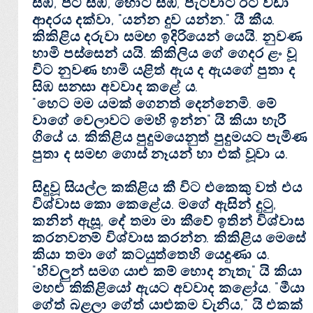
සිඹ, පිට සිඹ, හොට සිඹ, පැටවාට ඊට වඩා
ආදරය දක්‌වා, "යන්න දුව යන්න." යී කීය.
කිකිළිය දරුවා සමඟ ඉදිරියෙන් යෙයි. නුවණ
හාමි පස්‌සෙන් යයි. කිකිලිය ගේ ගෙදර ළං වූ
විට නුවණ හාමි යළිත් ඇය ද ඇයගේ පුතා ද
සිඹ සනසා අවවාද කළේ ය.
"හෙට මම යමක්‌ ගෙනත් දෙන්නෙමි. මේ
වාගේ වෙලාවට මෙහි ඉන්න" යි කියා හැරී
ගියේ ය. කිකිළිය පුදුමයෙනුත් පුදුමයට පැමිණ
පුතා ද සමඟ ගොස්‌ නෑයන් හා එක්‌ වූවා ය.
සිදුවූ සියල්ල කකිළිය කී විට එකෙකු වත් එය
විශ්වාස කො කෙළේය. මගේ ඇසින් දුටු,
කනින් ඇසූ, දේ තමා මා කීවේ ඉතින් විශ්වාස
කරනවනම් විශ්වාස කරන්න. කිකිළිය මෙසේ
කියා තමා ගේ කටයුත්තෙහි යෙදුණා ය.
"හිවලුන් සමග යාළු කම් හොද නැතැ" යි කියා
මහළු කිකිළියෝ ඇයට අවවාද කළෝය. "මීයා
ගේත් බළලා ගේත් යාළුකම වැනිය," යි එකක්‌