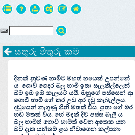
සතුරු මිතුරු කම
දිනක්‌ නුවණ හාමිට මහත් භයෙක්‌ උපන්නේ
ය. ගොවි ගෙදර බලු හාමි ඉතා සැලකිල්ලෙන්
බිම ඉඹ ඉඹ කැලයට යයි. ඔහුගේ පස්‌සෙන් ආ
ගොවි හාමි ගේ කර උඩ අර දඬු කැබැල්ලය.
දඬුයෙන් නැගුණු ගිනි මතක්‌ විය. පුතා ගේ මර
හඬ මතක්‌ විය, හේ මදක්‌ දිව පස්‌ස බැලී ය.
බලු හාමිත් ගොවි හාමිත් වෙන අතෙක යන
බව දැක යන්තම් ළය නිවාගෙන කල්පනා