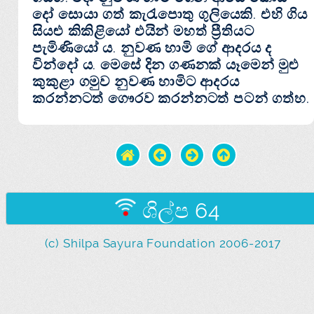
දෝ සොයා ගත් කැරැපොතු ගුලියෙකි. එහි ගිය
සියළු කිකිළියෝ එයින් මහත් ප්‍රීතියට
පැමිණියෝ ය. නුවණ හාමි ගේ ආදරය ද
වින්දෝ ය. මෙසේ දින ගණනක්‌ යෑමෙන් මුළු
කුකුළා ගමුව නුවණ හාමිට ආදරය
කරන්නටත් ගෞරව කරන්නටත් පටන් ගත්හ.
ශිල්ප 64
(c) Shilpa Sayura Foundation 2006-2017