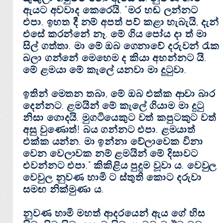
ඇයට අවවාද කෙරෙයි. "මර හඬ ලන්නට
එපා. ඉහත දී නම් අපත් පව් කළා හැබැයි, දැන්
එසේ කරන්නේ නෑ. මේ ගිය පෝය දා ත් මා
සිල් ගත්තා. මා මේ ඔබ ගෙනාවේ දරුවන් රැක
බලා ගන්නේ මෙහෙම ද කියා අහන්නට යි.
මේ ළමයා මේ කැලේ යනවා මා දුටුවා.
ඉතින් මෙතන තබා, මේ ඔබ එක්‌ක ආවා බාර
දෙන්නට. ළමයින් මේ කැලේ ගියාම මා දුටු
නිසා ගොදයි. මුගටියෙකුට වත් කපුටකුට වත්
අසු වුණොත්! බය ගන්නට එපා. ළමයාත්
එක්‌ක යන්න. මා ඉන්නා වේලාවෙක විනා
වෙන වෙලාවක නම් ළමයින් මේ දිසාවට
එවන්නට එපා." කිකිළිය පුදුම වූවා ය. වෙවුල
වෙවුල නුවණ හාමි ට ස්‌තුති කොට දරුවා
සමඟ නික්‌මුණා ය.
නුවණ හාමි මහත් ආදරයෙන් ඇය ගේ හිස