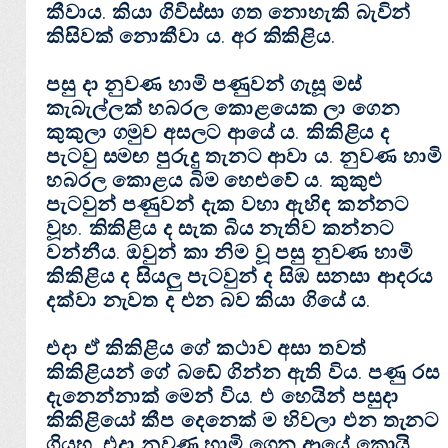
කීවාය. කියා ගිවිස්‌සා ගත නොහැකි බැවින්
කිසිවක්‌ නොකීවා ය. අර කිකිළිය.
පසු දා නුවණ හාමි පණුවන් ගැසූ මස්‌
කැබැල්ලක්‌ හබරල කොළයෙක ලා ගෙන
කුකුලා ගමුව අසලට ආයේ ය. කිකිළිය ද
පැටවු සමඟ පුරුදු තැනට ආවා ය. නුවණ හාමි
හබරල කොළය බිම හෙළුවේ ය. කුකුළු
පැටවුන් පණුවන් දැක වහා ඇහිඳ කන්නට
වූහ. කිකිළිය ද සැක බිය නැතිව කන්නට
වන්නීය. ඔවුන් කා නිම වූ පසු නුවණ හාමි
කිකිළිය ද සියලු පැටවුන් ද සිඹ සනසා ආදරය
දක්‌වා නැවත ද එන බව කියා ගියේ ය.
එදා ඒ කිකිළිය ගේ කථාව අසා තවත්
කිකිළියන් ගේ බඩේ ගින්න ඇති විය. පණු රස
දැනෙන්නාක්‌ මෙන් විය. එ හෙයින් පසුදා
කිකිළියෝ කීප දෙනෙක්‌ ම හිවලා එන තැනට
ගියහ. එදා නුවණ හාමි ගෙන ආයේ කොයි