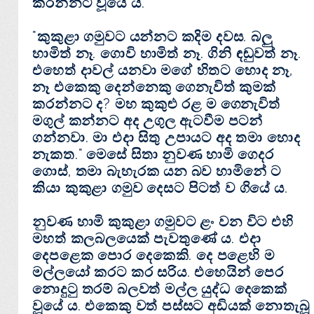
කරන්නට වූයේ ය.
"කුකුළා ගමුවට යන්නට කදිම දවස. බලු
හාමිත් නෑ. ගොවි හාමිත් නෑ. ගිනි ඳඬුවත් නෑ.
එහෙත් දාවල් යනවා මගේ හිතට හොද නෑ,
නෑ එකෙකු දෙන්නෙකු ගෙනැවිත් කුමක්‌
කරන්නට ද? මහ කුකුළු රළ ම ගෙනැවිත්
මගුල් කන්නට අද උගුල ඇටවීම පටන්
ගන්නවා. මා එදා සිතු උපායට අද තමා හොද
නැකත." මෙසේ සිතා නුවණ හාමි ගෙදර
ගොස්‌, තමා බැහැරක යන බව හාමිනේ ට
කියා කුකුළා ගමුව දෙසට පිටත් ව ගියේ ය.
නුවණ හාමි කුකුළා ගමුවට ළං වන විට එහි
මහත් කලබලයෙක්‌ පැවතුණේ ය. එදා
දෙපළෙක පොර දෙකෙකි. දෙ පළෙහි ම
මල්ලයෝ කරට කර සරිය. එහෙයින් පෙර
නොදුටු තරම් බලවත් මල්ල යුද්ධ දෙකෙක්‌
වූයේ ය. එකෙකු වත් පස්‌සට අඩියක්‌ නොතැබූ