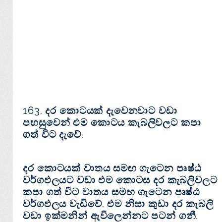
163. දර කොටයක්‌ දැවෙනවාට වඩා
පහසුවෙන් එම කොටය කැබලිවලට කපා
ගත් විට දැවේ.
දර කොටයක්‌ වාතය සමඟ ගැටෙන පෘෂ්ඨ
වර්ගඵලයට වඩා එම කොටස දර කැබලිවලට
කපා ගත් විට වාතය සමඟ ගැටෙන පෘෂ්ඨ
වර්ගඵලය වැඩිවේ. එම නිසා කුඩා දර කැබලි
වඩා ඉක්‌මනින් ඇවිලෙන්නට පටන් ගනී.