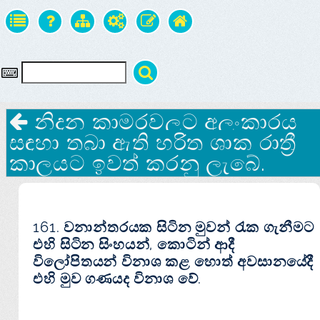
නිදන කාමරවලට අලංකාරය
සඳහා තබා ඇති හරිත ශාක රාත්‍රී
කාලයට ඉවත් කරනු ලැබේ.
161. වනාන්තරයක සිටින මුවන් රැක ගැනීමට
එහි සිටින සිංහයන්, කොටින් ආදී
විලෝපිතයන් විනාශ කළ හොත් අවසානයේදී
එහි මුව ගණයද විනාශ වේ.