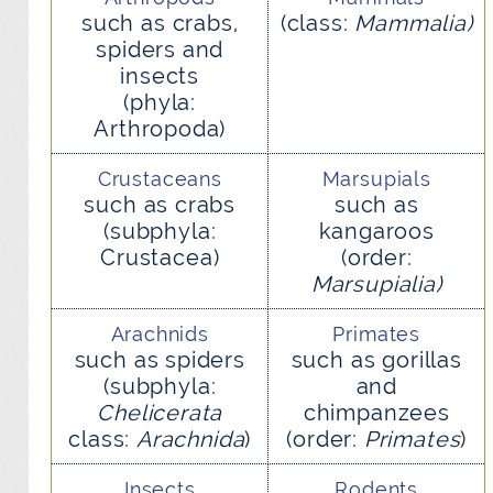
such as crabs,
(class:
Mammalia)
spiders and
insects
(phyla:
Arthropoda)
Crustaceans
Marsupials
such as crabs
such as
(subphyla:
kangaroos
Crustacea)
(order:
Marsupialia)
Arachnids
Primates
such as spiders
such as gorillas
(subphyla:
and
Chelicerata
chimpanzees
class:
Arachnida
)
(order:
Primates
)
Insects
Rodents