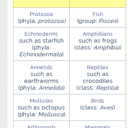
Protozoa
Fish
(phyla:
protozoa)
(group:
Pisces
)
Echinoderms
Amphibians
such as starfish
such as frogs
(phyla:
(class:
Amphibia
)
Echinodermata
)
Annelids
Reptiles
such as
such as
earthworms
crocodiles
(phyla:
Annelida
)
(class:
Reptilia
)
Mollusks
Birds
such as octopus
(class:
Aves
)
(phyla:
Mollusca
)
Arthropods
Mammals