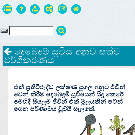
දෙබෙදුම් සූචිය අනුව සත්ව
වර්ගීකරණය
එක් ප්‍රතිවිරුද්ධ ලක්‌ෂණ යුගල අනූව ජීවින්
වෙන් කිරීම දෙබෙදුමි සූචියෙන් සිදු කෙරේ.
මෙහිදී සියලුම ජීවීන් එක් මූලයකින් පටන්
ගෙන පරිණාමය වූවයි සැලකේ.