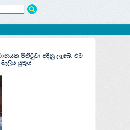
්ථානයක පිහිටුවා අඳිනු ලැබේ. එම
බැලිය යුතුය.