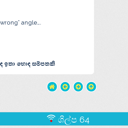
"wrong" angle….
ිඹඳ ඉතා හොඳ සම්පතකි
ශිල්ප 64