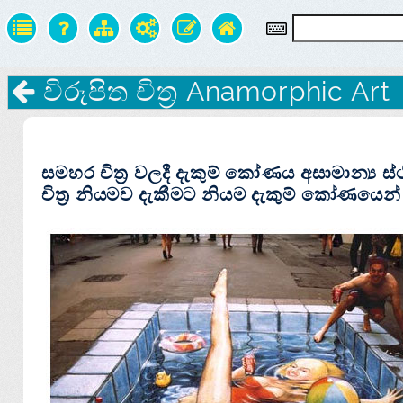
විරූපිත චිත්‍ර Anamorphic Art
සමහර චිත්‍ර වලදී දැකුම් කෝණය අසාමාන්‍ය ස
චිත්‍ර නියමව දැකීමට නියම දැකුම් කෝණයෙන් 