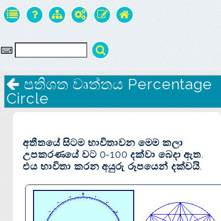
ප්‍රතිශත වෘත්තය Percentage
Circle
අතීතයේ සිටම භාවිතාවන මෙම කලා
උපකරණයේ වට 0-100 දක්වා බෙදා ඇත.
එය භාවිතා කරන අයුරු රූපයෙන් දක්වයි.