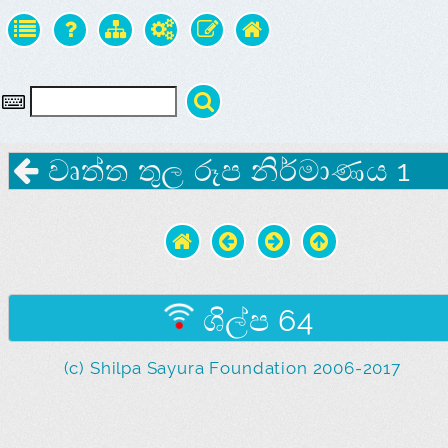
වෘත්ත තුල රූප නිර්මාණය 1
ශිල්ප 64
(c) Shilpa Sayura Foundation 2006-2017