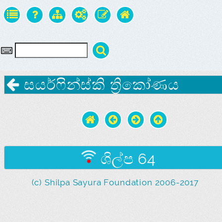
සයර්ෆින්ස්කි ත්‍රිකෝණය
ශිල්ප 64
(c) Shilpa Sayura Foundation 2006-2017