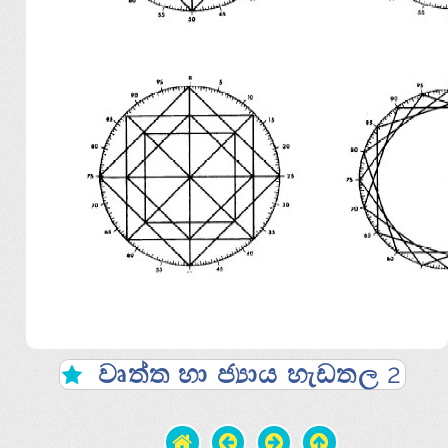
වෘත්ත හා ජ්‍යාය හැඩතල 2