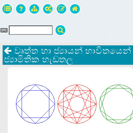
වෘත්ත හා ජ්‍යායන් භාවිතයෙන්
ජ්‍යාමිතික හැඩතල