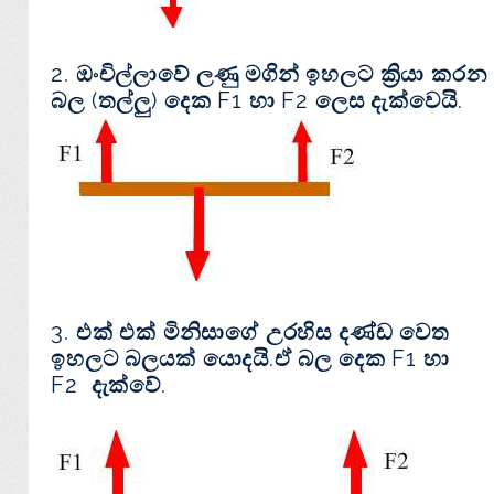
2. ඔංචිල්ලාවේ ලණු මගින් ඉහලට ක්‍රියා කරන
බල (තල්ලු) දෙක F1 හා F2 ලෙස දැක්වෙයි.
3. එක් එක් මිනිසාගේ උරහිස දණ්ඩ වෙත
ඉහලට බලයක් යොදයි.ඒ බල දෙක F1 හා
F2 දැක්වේ.