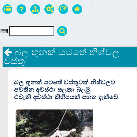
බල තුනක් යටතේ නිශ්චල
වස්තු
බල තුනක් යටතේ වස්තුවක් නිෂ්චලව
පවතින අවස්ථා සලකා බලමු.
එවැනි අවස්ථා කිහිපයක් පහත දැක්වේ.