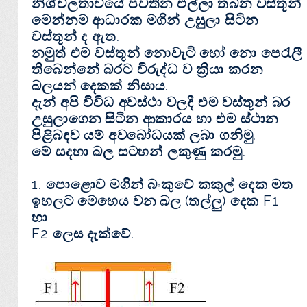
නිශ්චලතාවයේ පවතින එල්ලා තබන වස්තූන්
මෙන්නම ආධාරක මගින් උසුලා සිටින
වස්තූන් ද ඇත.
නමුත් එම වස්තූන් නොවැටි හෝ නො පෙරැලී
තිබෙන්නේ බරට විරුද්ධ ව ක්‍රියා කරන
බලයන් දෙකක් නිසාය.
දැන් අපි විවිධ අවස්ථා වලදී එම වස්තූන් බර
උසුලාගෙන සිටින ආකාරය හා එම ස්ථාන
පිළිබඳව යම් අවබෝධයක් ලබා ගනිමු.
මේ සදහා බල සටහන් ලකුණු කරමු.
1. පොළොව මගින් බංකුවේ කකුල් දෙක මත
ඉහලට මෙහෙය වන බල (තල්ලු) දෙක F1
හා
F2 ලෙස දැක්වේ.