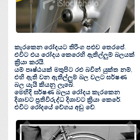
කැරකෙන රෝදයට තිරිංග පළුව තෙරපේ.
එවිට එය රෝදය කෙරෙහි ඇතිල්ලුම් බලයක්
ක්‍රියා කරයි.
යම්
පෘෂ්ඨයක්
මතුපිට
රළු
බවින් යුක්ත නම්,
එහි ඇති වන ඇතිල්ලුම් බල වලට
ඝර්ෂණ
බල යැයි කියනු ලැබේ.
මෙහිදි
ඝර්ෂණ බලය
රෝදය කැරකෙන
දිශාවට
ප්‍රතිවිරුද්ධ දිශාවට
ක්‍රියා කෙරේ.
එවිට රෝදයේ වේගය අඩු වේ.