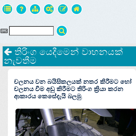
තිරිංග යෙදීමෙන් වාහනයක්
නැවතීම
චලනය වන බයිසිකලයක් නතර කිරීමට හෝ
චලනය වීම අඩු කිරීමට
තිරිංග
ක්‍රියා කරන
ආකාරය කෙසේදැයි බලමු.