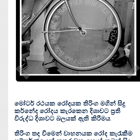
මෝටර් රථයක රෝදයක තිරිංග මගින් සිදු
කර්නේද රෝදය කැරකෙන දිශාවට ප්‍රති
විරුද්ධ දිශාවට බලයක් ඇති කිරීමය.
තිරිංග තද වීමෙන් වාහනයක රෝද කැරැකීම