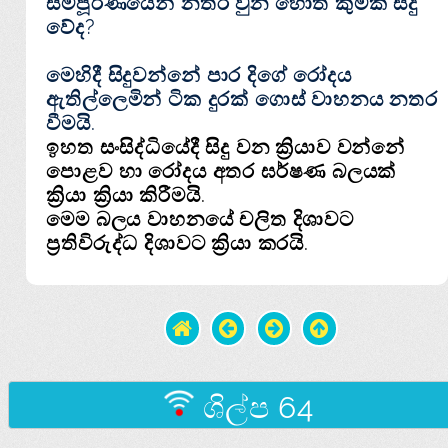
සම්පූර්ණයෙන් නතර වුන හොත් කුමක් සිදු
වේද?
මෙහිදී සිදුවන්නේ පාර දිගේ රෝදය
ඇතිල්ලෙමින් ටික දුරක් ගොස් වාහනය නතර
වීමයි.
ඉහත සංසිද්ධියේදී සිදු වන ක්‍රියාව වන්නේ
පොළව
හා
රෝදය
අතර
ඝර්ෂණ
බලයක්
ක්‍රියා ක්‍රියා කිරීමයි.
මෙම
බලය
වාහනයේ
චලිත දිශාවට
ප්‍රතිවිරුද්ධ දිශාවට
ක්‍රියා කරයි.
ශිල්ප 64