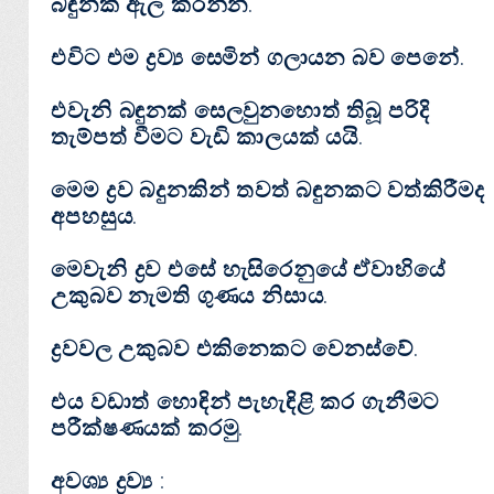
බඳුනක් ඇල කරන්න.
එවිට එම ද්‍රව්‍ය සෙමින් ගලායන බව පෙනේ.
එවැනි බඳුනක් සෙලවුනහොත් තිබූ පරිදි
තැම්පත් වීමට වැඩි කාලයක් යයි.
මෙම ද්‍රව බදුනකින් තවත් බඳුනකට වත්කිරීමද
අපහසුය.
මෙවැනි ද්‍රව එසේ හැසිරෙනුයේ ඒවාහියේ
උකුබව නැමති ගුණය නිසාය.
ද්‍රවවල උකුබව එකිනෙකට වෙනස්වේ.
එය වඩාත් හොඳින් පැහැඳිළි කර ගැනීමට
පරීක්ෂණයක් කරමු.
අවශ්‍ය ද්‍රව්‍ය :