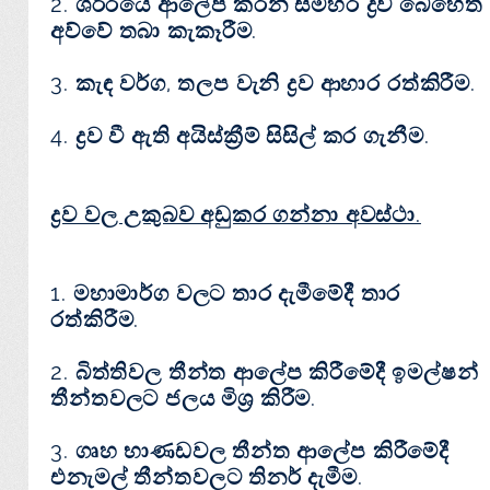
2. ශරීරයේ ආලේප කරන සමහර ද්‍රව බෙහෙත්
අව්වේ තබා කැකෑරීම.
3. කැඳ වර්ග, තලප වැනි ද්‍රව ආහාර රත්කිරීම.
4. ද්‍රව වී ඇති අයිස්ක්‍රීම් සිසිල් කර ගැනීම.
ද්‍රව වල උකුබව අඩුකර ගන්නා අවස්ථා.
1. මහාමාර්ග වලට තාර දැමීමේදී තාර
රත්කිරීම.
2. බිත්තිවල තීන්ත ආලේප කිරීමේදී ඉමල්ෂන්
තීන්තවලට ජලය මිශ්‍ර කිරීම.
3. ගෘහ භාණඩවල තීන්ත ආලේප කිරීමේදී
එනැමල් තීන්තවලට තිනර් දැමීම.