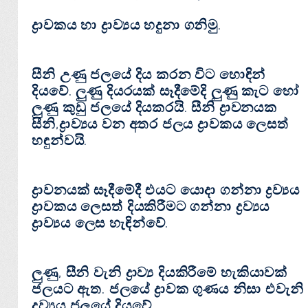
ද්‍රාවකය හා ද්‍රාව්‍යය හදුනා ගනිමු.
සීනි උණු ජලයේ දිය කරන විට හොඳින්
දියවේ. ලුණු දියරයක් සෑදීමේදි ලුණු කැට හෝ
ලුණු කුඩු ජලයේ දියකරයි. සීනි ද්‍රාවනයක
සීනි,ද්‍රාව්‍යය වන අතර ජලය ද්‍රාවකය ලෙසත්
හඳුන්වයි.
ද්‍රාවනයක් සෑදීමේදී එයට යොදා ගන්නා ද්‍රව්‍යය
ද්‍රාවකය ලෙසත් දියකිරීමට ගන්නා ද්‍රව්‍යය
ද්‍රාව්‍යය ලෙස හැඳින්වේ.
ලුණු, සීනි වැනි ද්‍රාව්‍ය දියකිරීමේ හැකියාවක්
ජලයට ඇත. ජලයේ ද්‍රාවක ගුණය නිසා එවැනි
ද්‍රව්‍යය ජලයේ දියවේ.