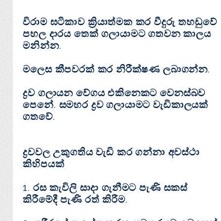
විරාම ඝටිකාව ක්‍රියාත්මක කර වීදුරු තහඩුවේ
පහල දාරය තෙක් ගලායාමට ගතවන කාලය
මනින්න.
මලෙස කීපවරක් කර නිරීක්ෂණ ලබාගන්න.
ද්‍රව ගලායන වේගය එකිනෙකට වෙනස්බව
පෙනේ. සමහර ද්‍රව ගලායාමට වැඩිකාලයක්
ගතවේ.
ද්‍රවවල උකුගතිය වැඩි කර ගන්නා අවස්ථා
කිහිපයක්
1. රස කැවිලි සාදා ගැනීමට පැණි සකස්
කිරීමේදී පැණි රත් කිරීම.