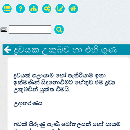
ද්‍රවයක උකුබව හා එහි ගුණ
ද්‍රවයක් ගලායාම හෝ පැතිරීයාම ඉතා
ඉක්මණින් සිදුනොවීමට හේතුව එම ද්‍රව්‍ය
උකුබවින් යුක්ත වීමයි.
උදාහරණය:
අඩක් පිරුණු පැණි බෝතලයක් හෝ සායම්