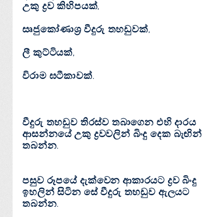
උකු ද්‍රව කිහිපයක්,
සෘජුකෝණාශ්‍ර වීදුරු තහඩුවක්,
ලී කුට්ටියක්,
විරාම ඝටීකාවක්.
වීදුරු තහඩුව තිරස්ව තබාගෙන එහි දාරය
ආසන්නයේ උකු ද්‍රවවලින් බිංදු දෙක බැඟින්
තබන්න.
පසුව රූපයේ දැක්වෙන ආකාරයට ද්‍රව බිංදු
ඉහලින් සිටින සේ වීදුරු තහඩුව ඇලයට
තබන්න.