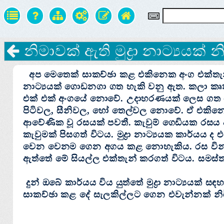
නිමාවක්‌ ඇති මුද්‍රා නාට්‍යයක්‌
අප මෙතෙක්‌ සාකච්ඡා කළ එකිනෙක අංග එක්‌තැන් ක
නාට්‍යයක්‌ ගොඩනගා ගත හැකි වනු ඇත. කලා 
එක්‌ එක්‌ අංගයේ නොවේ. උදාහරණයක්‌ ලෙස ගත
පිටිවල, සීනිවල, හෝ තෙල්වල නොවේ. ඒ එකි
ආවේණික වූ රසයක්‌ පවතී. කැවුම් ගෙඩියක රසය 
කැවුමක්‌ පිසගත් විටය. මුද්‍රා නාට්‍යයක කාර
වෙන වෙනම ගෙන අගය කළ නොහැකිය. රස වින
ඇත්තේ මේ සියල්ල එක්‌තැන් කරගත් විටය. සමස්‌
දුන් ඔබේ කාර්යය විය යුත්තේ මුද්‍රා නාට්‍යයක්‌ ස
සාකච්ඡා කළ දේ සැලකිල්ලට ගෙන එවැන්නක්‌ නිර