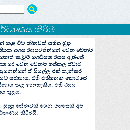
 නිර්මාණය කිරීම.
ළ විට නිමාවක්‌ සහිත මුද්‍රා
කෘතියක අගය රඳාපවතින්නේ වෙන වෙනම
 හොත් කැවුම් ගෙඩියක රසය ඇත්තේ
නෙක දේ වෙන වෙනම ගත්කල ඒවාට
දැනෙන්නේ ඒ සියල්ල එක්‌ තැන්කර
්යය ද එයට සමානය. එහි එකිනෙක කොටසේ
්දනය කළ නොහැකිය. එහි රසය
තය තුළය.
ඳහා සුදුසු තේමාවක්‌ ගෙන මෙතෙක්‌ අප
්මාණය කිරීමයි.