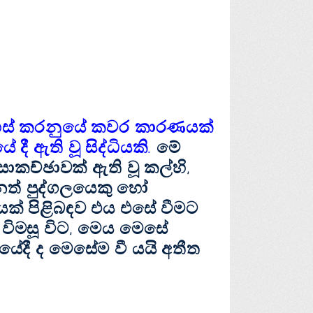
ස්‌ කරනුයේ කවර කාරණයක්‌
ී ඇති වූ සිද්ධියකි.
මේ
ාකච්ඡාවක්‌ ඇති වූ කල්හි,
නත් පුද්ගලයෙකු හෝ
්‌ පිළිබඳව එය එසේ වීමට
 විමසූ විට, මෙය මෙසේ
යේදී ද මෙසේම වී යයි අතීත