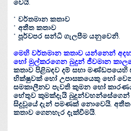
වෙයි.
* වර්තමාන කතාව
* අතීත කතාව
* පූර්වපර සන්ධි ගැලපීම යනුවෙනි.
මෙහි වර්තමාන කතාව යන්නෙන් අදහ
හෝ මුල්කරගෙන බුදුන් ජීවමාන කාලයේ ද
කතාව පිළිබඳව දම් සභා මණ්‌ඩපයෙහි ස
භික්‌ෂුවක්‌ හෝ උපාසකයෙකු හෝ වෙ
සමකාලීනව පැවති කුමන හෝ කාරණයක
හේතුව කුමක්‌දැයි බුදුන්වහන්සේගෙන්
සිදුවූයේ දැන් පමණක්‌ නොවෙයි, අතීත
කතාව ගෙනහැර දැක්‌වීමයි.