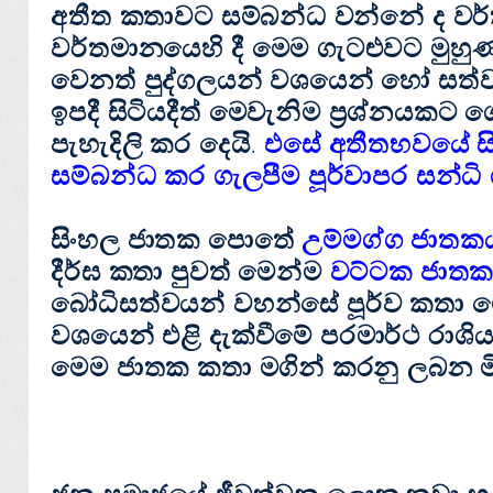
අතීත කතාවට සම්බන්ධ වන්නේ ද වර්
වර්තමානයෙහි දී මෙම ගැටළුවට මුහු
වෙනත් පුද්ගලයන් වශයෙන් හෝ සත්
ඉපදී සිටියදීත් මෙවැනිම ප්‍රශ්නයකට ග
පැහැදිලි කර දෙයි.
එසේ අතීතභවයේ සිදු
සම්බන්ධ කර ගැලපීම පූර්වාපර සන්ධි
සිංහල ජාතක පොතේ
උම්මග්ග ජාතක
දීර්ඝ කතා පුවත් මෙන්ම
වට්‌ටක ජාත
බෝධිසත්වයන් වහන්සේ පූර්ව කතා මෙස
වශයෙන් එළි දැක්‌වීමේ පරමාර්ථ රාශියක
මෙම ජාතක කතා මගින් කරනු ලබන මිනිස්