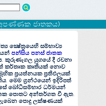
(අපණ්‌ණක ජාතකය)
‍ය ක්‍ෂේත්‍රයෙහි සම්භාව්‍ය
ශයෙන්
පන්සිය පනස්‌ ජාතක
ය. කුරුණෑගල යුගයේ දී රචනා
ක්‌ කර්තෘක කෘතියක්‌ නොව
මූහික ප්‍රයත්නයක ප්‍රතිඵලයක්‌
. මෙම ග්‍රන්ථයෙන් ඉදිරිපත්
සේ බෝධිසම්භාර ධර්මයන්
ජාතක පොතට අන්තර්ගත වී ඇත.
ලැබෙන පොදු ලක්‌ෂණයක්‌