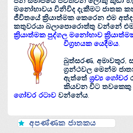
ජන සමාජයේ ජීවත්වන ලොකු කුඩා හැ
මනෝභාවය විනිවිද දැකීමට ජාතක කත
ජීවිතයේ ක්‍රියාත්මක කෙරෙන එම අත්
කතුවරයා බලාපොරොත්තු වන්නේ එම
ක්‍රියාත්මක පුද්ගල මනෝභාව ක්‍රියා
විග්‍රහයක යෙදීමය.
බුත්සරණ, අමාවතුර, 
ග්‍රන්ථවල මෙන්ම 
ඇත්තේ
ශ්‍රව්‍ය ගෝචර
කියවන විට තවකෙකු
ගෝචර රටාව
වන්නේය.
අපණ්‌ණක ජාතකය