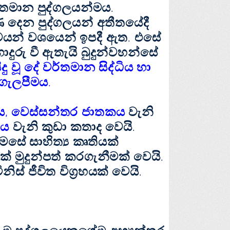
තමාන පුද්ගලයන්මය.
ණ දෙන පුද්ගලයන් අතීතයේදී
වයන් වශයෙන් ඉපදී ඇත. එසේ
ොදුරු වී ඇතැයි බුදුන්වහන්සේ
 වූ දේ වර්තමාන සිද්ධිය හා
 ගැලපීමය.
ය, වෙස්‌සන්තර ජාතකය
වැනි
කය
වැනි කුඩා කතාද වෙයි.
ේ සාහිත්‍ය කෘතියක්‌
්‌ මුදුන්පත් කරගැනීමක්‌ වෙයි.
‌ ජීවිත විග්‍රහයක්‌ වෙයි.