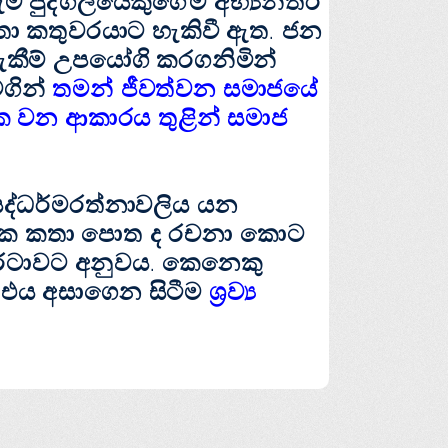
ම පුද්ගලයෙකුගේම අභ්‍යන්තර
ා කතුවරයාට හැකිවී ඇත. ජන
දැකීම් උපයෝගි කරගනිමින්
ගින්
තමන් ජීවත්වන සමාජයේ
ත්මක වන ආකාරය තුළින් සමාජ
සද්ධර්මරත්නාවලිය යන
ජාතක කතා පොත ද රචනා කොට
රටාවට අනුවය. කෙනෙකු
 එය අසාගෙන සිටීම
ශ්‍රව්‍ය