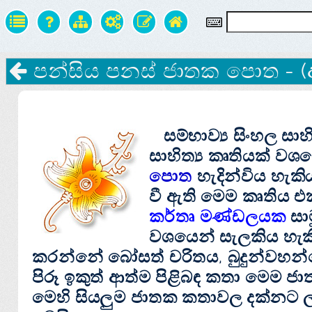
පන්සිය පනස්‌ ජාතක පොත - 
සම්භාව්‍ය සිංහල සාහිත්
සාහිත්‍ය කෘතියක්‌ ව
පොත
හැදින්විය හැකි
වී ඇති මෙම කෘතිය එ
කර්තෘ මණ්‌ඩලයක
සා
වශයෙන් සැලකිය හැකිය
කරන්නේ බෝසත් චරිතය, බුදුන්වහන්
පිරූ ඉකුත් ආත්ම පිළිබඳ කතා මෙම 
මෙහි සියලුම ජාතක කතාවල දක්‌නට 