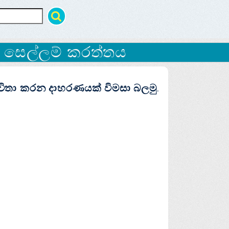
දූ සෙල්ලම් කරත්තය
ාවිතා කරන දාහරණයක් විමසා බලමු.