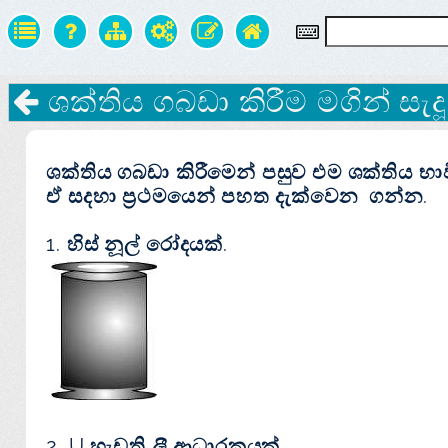
ශක්තිය ගබඩා කිරීම මගින් සැ
ශක්තිය ගබඩා කිරීමෙන් පසුව එම ශක්තිය භ
ඒ සදහා ප්‍රථමයෙන් පහත දැක්වෙන ගන්න.
1. හිස් නූල් රෝදයක්.
2. U හැඩති ලී ආධාරකයක්.