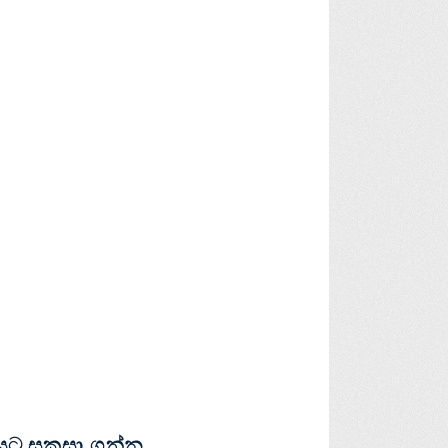
ට සකසා ගන්න.