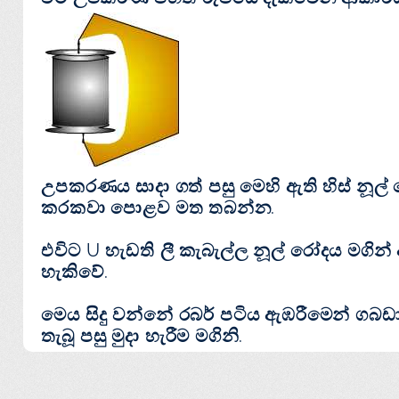
උපකරණය සාදා ගත් පසු මෙහි ඇති හිස් නූල
කරකවා පොළව මත තබන්න.
එවිට U හැඩති ලී කැබැල්ල නූල් රෝදය මගි
හැකිවේ.
මෙය සිදු වන්නේ
රබර් පටිය ඇඹරීමෙන් ගබඩ
තැබූ පසු මුදා හැරීම මගිනි.