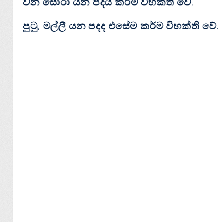
වන සොරා යන පදය කර්ම විභක්‌ති වේ.
පුටු, මල්ලී යන පදද එසේම කර්ම විභක්‌ති වේ.