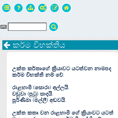
කර්ම විභක්‌තිය
උක්‌ත කර්තෘගේ ක්‍රියාවට යටත්වන නාමපද
කර්ම විභක්‌ති නම් වේ.
රාළහාමි (සොරා) අල්ලයි.
වඩුවා (පුටු) සාදයි.
පූර්ණිමා (මල්ලී) අඬවයි.
උක්‌ත කතෘ වන රාළහාමි ගේ ක්‍රියාවට යටත්