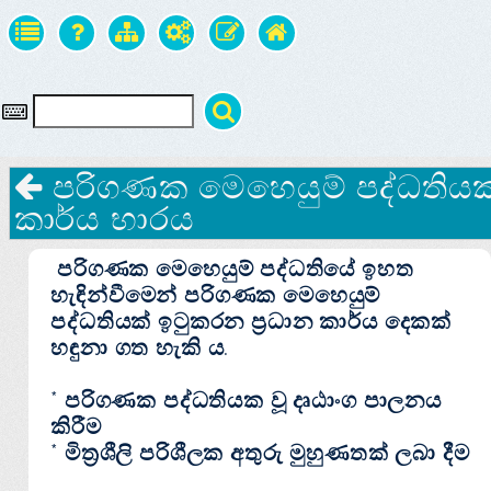
පරිගණක මෙහෙයුම් පද්ධතිය
කාර්ය භාරය
පරිගණක මෙහෙයුම් පද්ධතියේ ඉහත
හැඳින්වීමෙන් පරිගණක මෙහෙයුම්
පද්ධතියක් ඉටුකරන ප්‍රධාන කාර්ය දෙකක්
හඳුනා ගත හැකි ය.
* පරිගණක පද්ධතියක වූ දෘඨාංග පාලනය
කිරීම
* මිත්‍රශීලි පරිශීලක අතුරු මුහුණතක් ලබා දීම