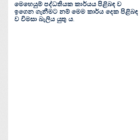
මෙහෙයුම් පද්ධතියක කාර්යය පිළිබඳ ව
ඉගෙන ගැනීමට නම් මෙම කාර්ය දෙක පිළිබඳ
ව විමසා බැලිය යුතු ය.