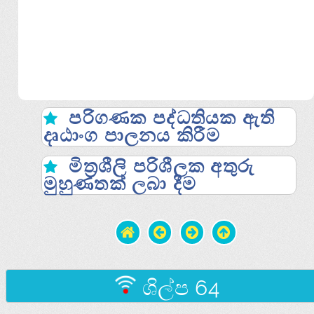
පරිගණක පද්ධතියක ඇති
දෘඨාංග පාලනය කිරීම
මිත්‍රශීලි පරිශීලක අතුරු
මුහුණතක් ලබා දීම
ශිල්ප 64