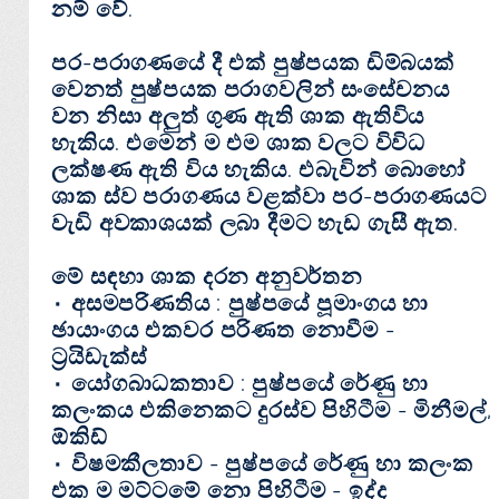
නම් වේ.
පර-පරාගණයේ දී එක් පුෂ්පයක ඩිම්බයක්
වෙනත් පුෂ්පයක පරාගවලින් සංසේචනය
වන නිසා අලුත් ගුණ ඇති ශාක ඇතිවිය
හැකිය. එමෙන් ම එම ශාක වලට විවිධ
ලක්ෂණ ඇති විය හැකිය. එබැවින් බොහෝ
ශාක ස්ව පරාගණය වළක්වා පර-පරාගණයට
වැඩි අවකාශයක් ලබා දීමට හැඩ ගැසී ඇත.
මේ සඳහා ශාක දරන අනුවර්තන
٠ අසමපරිණතිය : පුෂ්පයේ පූමාංගය හා
ඡායාංගය එකවර පරිණත නොවීම -
ට්‍රයිඩැක්ස්
٠ යෝගබාධකතාව : පුෂ්පයේ රේණු හා
කලංකය එකිනෙකට දුරස්ව පිහිටීම - මිනීමල්,
ඕකිඩ්
٠ විෂමකීලතාව - පුෂ්පයේ රේණු හා කලංක
එක ම මට්ටමේ නො පිහිටීම - ඉද්ද