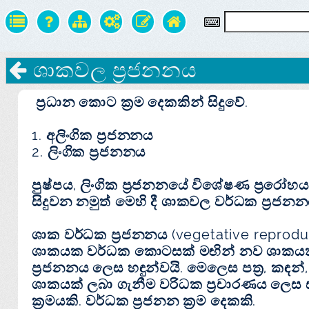
ශාකවල ප්‍රජනනය
ප්‍රධාන කොට ක්‍රම දෙකකින් සිදුවේ.
1. අලිංගික ප්‍රජනනය
2. ලිංගික ප්‍රජනනය
පුෂ්පය, ලිංගික ප්‍රජනනයේ විශේෂණ ප්‍රරෝහයක
සිදුවන නමුත් මෙහි දී ශාකවල වර්ධක ප්‍ර
ශාක වර්ධක ප්‍රජනනය (vegetative reprodu
ශාකයක වර්ධක කොටසක් මඟින් නව ශාකයක් බි
ප්‍රජනනය ලෙස හඳුන්වයි. මෙලෙස පත්‍ර, කඳන්,
ශාකයක් ලබා ගැනීම වරිධක ප්‍රචාරණය ලෙස 
ක්‍රමයකි. වර්ධක ප්‍රජනන ක්‍රම දෙකකි.