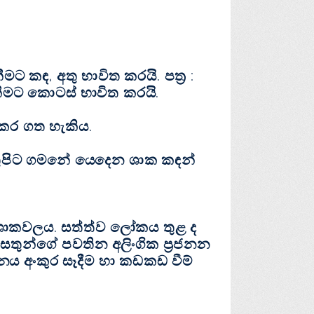
ට කඳ, අතු භාවිත කරයි. පත්‍ර :
ීමට කොටස් භාවිත කරයි.
බෝකර ගත හැකිය.
ුපිට ගමනේ යෙදෙන ශාක කඳන්
්නේ ශාකවලය. සත්ත්ව ලෝකය තුළ ද
 සතුන්ගේ පවතින අලිංගික ප්‍රජනන
නය අංකුර සෑදීම හා කඩකඩ වීම්