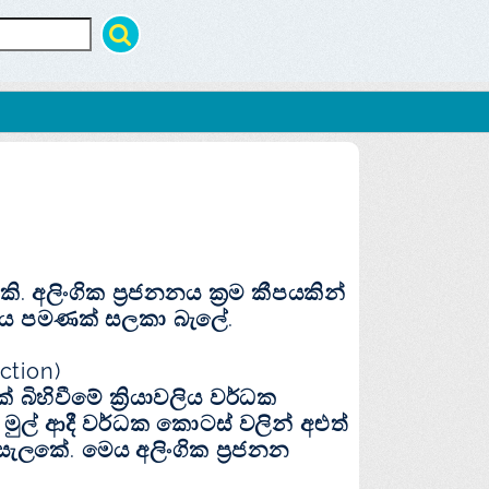
ි. අලිංගික ප්‍රජනනය ක්‍රම කීපයකින්
ජනනය පමණක් සලකා බැලේ.
ction)
හිවීමේ ක්‍රියාවලිය වර්ධක
 මුල් ආදී වර්ධක කොටස් වලින් අළුත්
සැලකේ. මෙය අලිංගික ප්‍රජනන