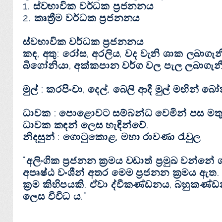
1. ස්වභාවික වර්ධක ප්‍රජනනය
2. කෘත්‍රීම වර්ධක ප්‍රජනනය
ස්වභාවික වර්ධක ප්‍රජනනය
කඳ, අතු: රෝස, අරලිය, වද වැනි ශාක ලබාගැනීම
බිගෝනියා, අක්කපාන වර්ග වල පැල ලබාගැන
මුල් : කරපිංචා, දෙල්, බෙලි ආදී මුල් මඟින් 
ධාවක : පොළොවට සම්බන්ධ වෙමින් පස මත
ධාවක කඳන් ලෙස හැඳින්වේ.
නිදසුන් : ගොටුකොළ, මහා රාවණා රැවුල
"අලිංගික ප්‍රජනන ක්‍රමය වඩාත් ප්‍රමුඛ වන
අපෘෂ්ඨ වංශීන් අතර මෙම ප්‍රජනන ක්‍රමය ඇත.
ක්‍රම කිහිපයකි. ඒවා ද්වීකණ්ඩනය, බහුකණ්ඩ
ලෙස විවිධ ය."