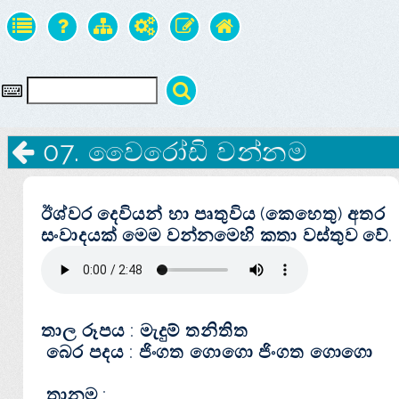
07. වෛරෝඩි වන්නම
ඊශ්වර දෙවියන් හා පෘතුවිය (කෙහෙතු) අතර
සංවාදයක්‌ මෙම වන්නමෙහි කතා වස්‌තුව වේ.
තාල රූපය :
මැදුම් තනිතිත
බෙර පදය :
ජිංගත ගොගො ජිංගත ගොගො
තානම :