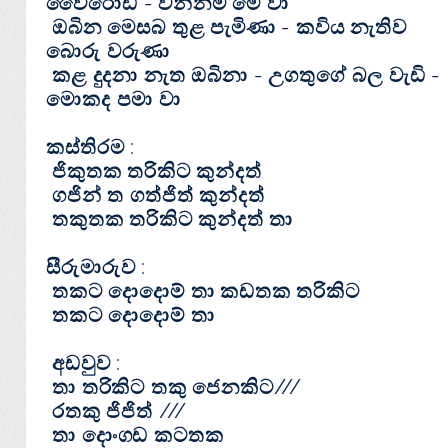
වෛරොඩි - වන්නම මේ වා
ඔබින මෙසබ තුළ පැමිණා - කවිය නැතිව
බොරු වරුණා
කළ දුදනා නැත ඔබිනා - උගතුගේ බල වැඩි -
මොකද පමා වා
කස්‌තිරම :
ජිකුතක තරිකිට කුන්දත්
ගජින් ත ගත්ජිත් කුන්දත්
තකුතක තරිකිට කුන්දත් තා
සීරුමාරුව :
තකට දොදොම් තා කඩතක තරිකිට
තකට දොදොම් තා
අඩවුව :
තා තරිකිට තකු ජෙනකිට///
රතකු ජිජිත් ///
තා දොංගඩ කටතක