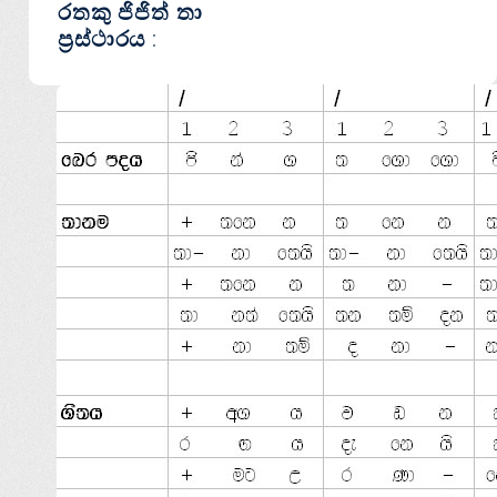
රතකු ජිජිත් තා
ප්‍රස්‌ථාරය :