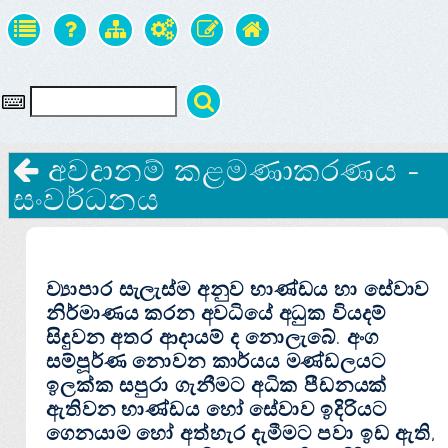
අවදානම් කළමණාකරණය -
සංවර්ධනය
ව්‍යාපාර සැලැස්ම අනුව භාණ්ඩය හා සේවාව
නිර්මාණය කරන අවධියේ අධුක වියදම්
සිදුවන අතර ආදායම් ද නොලැබේ. අංග
සම්පූර්ණ නොවන කාර්යය මණ්ඩලයට
ඉලක්ක සපුරා ගැනීමට අධික පීඩනයක්
ඇතිවන භාණ්ඩය හෝ සේවාව ඉදිරියට
ගෙනයාම හෝ අත්හැර දැමීමට පවා ඉඩ ඇති,