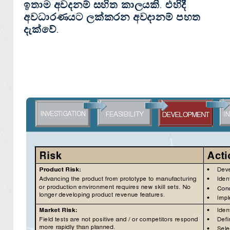
ඉතාම අවදනම් සහිත කාලයකි. එහිදී
අවධාරණයට ලක්කරන අවදානම් පහත
දැක්වේ.