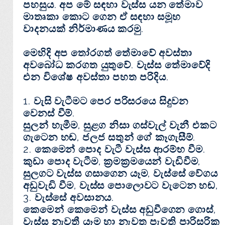
පහසුය. අප මේ සඳහා වැස්‌ස යන තේමාව
මාතෘකා කොට ගෙන ඒ සඳහා සමූහ
වාදනයක්‌ නිර්මාණය කරමු.
මෙහිදි අප තෝරගත් තේමාවේ අවස්‌තා
අවබෝධ කරගත යුතුවේ. වැස්‌ස තේමාවේදි
එන විශේෂ අවස්‌තා පහත පරිදිය.
1. වැසි වැටීමට පෙර පරිසරයෙ සිදුවන
වෙනස්‌ වීම්.
සුලන් හැමීම, සුළග නිසා ගස්‌වැල් වැනී එකට
ගැටෙන හඬ, ජලජ සතුන් ගේ කෑගැසීම්.
2. කෙමෙන් පොද වැටී වැස්‌ස ආරම්භ වීම.
කුඩා පොද වැටීම, ක්‍රමක්‍රමයෙන් වැඩිවීම,
සුලගට වැස්‌ස ගසාගෙන යෑම, වැස්‌සේ වේගය
අඩුවැඩි වීම, වැස්‌ස පොලොවට වැටෙන හඬ,
3. වැස්‌සේ අවසානය.
කෙමෙන් කෙමෙන් වැස්‌ස අඩුවීගෙන ගොස්‌,
වැස්‌ස නැවතී යෑම හා නැවත පැවති පාරිසරික