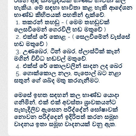
රබන් ආදී සාම්ප්‍රදායික භාණ්‌ඩ භාවිතා කල
හැකිය. මේ සඳහා භාවිතා කළ හැකි ආදේශන
භාණ්‌ඩ කිහිපයක්‌ පහතින් දැක්‌වේ.
1. තකරන් තහඩු - ( මෙම තහඩුවක්‌
ලෙසවීමෙන් ගෙරවිලි හඬ මතුවේ )
2. එක්‌ස්‌ රේ කොළ - ( සෙලවීමේන් වැස්‌සේ
හඬ මතුවේ )
3. උණබෙර, ටින් බෙර, ප්ලාස්‌ටික්‌ කෑන්
මගින් විවිධ හඬවල් මතුවේ.
4. එක්‌ස්‌ රේ කොලවලින් සාදන ලද බෙර
5. ගොක්‌කොල නලා, පැපොල් බට නළා
සතුන් ගේ ශබ්ද මතු කරගැනීමට.
මෙසේ ඉහත සඳහන් කල භාණ්‌ඩ යොදා
ගනිමින්, එක්‌ එක්‌ අවස්‌තා ශ්‍රාවකයන්ට
පැහැදිලිව ඇසෙන පරිද්දේන් ඝෝෂාවක්‌
නොවන පරිද්දෙන් ඉදිරිපත් කරන සමූහ
වාදනය ඉතා සමූහ වාදනයක්‌ වනු ඇත.