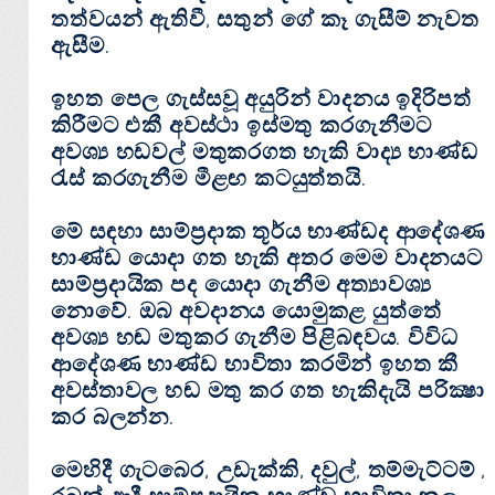
තත්වයන් ඇතිවී, සතුන් ගේ කෑ ගැසීම් නැවත
ඇසීම.
ඉහත පෙල ගැස්‌සවූ අයුරින් වාදනය ඉදිරිපත්
කිරීමට එකී අවස්‌ථා ඉස්‌මතු කරගැනීමට
අවශ්‍ය හඩවල් මතුකරගත හැකි වාද්‍ය භාණ්‌ඩ
රැස්‌ කරගැනීම මීළඟ කටයුත්තයි.
මේ සඳහා සාම්ප්‍රදාක තූර්ය භාණ්‌ඩද ආදේශණ
භාණ්‌ඩ යොදා ගත හැකි අතර මෙම වාදනයට
සාම්ප්‍රදායික පද යොදා ගැනීම අත්‍යාවශ්‍ය
නොවේ. ඔබ අවදානය යොමුකළ යුත්තේ
අවශ්‍ය හඬ මතුකර ගැනීම පිළිබඳවය. විවිධ
ආදේශණ භාණ්‌ඩ භාවිතා කරමින් ඉහත කී
අවස්‌තාවල හඬ මතු කර ගත හැකිදැයි පරික්‍ෂා
කර බලන්න.
මෙහිදී ගැටබෙර, උඩැක්‌කි, දවුල්, තම්මැට්‌ටම් ,