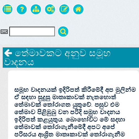
තේමාවකට අනුව සමූහ
වාදනය
සමූහ වාදනයක්‌ ඉදිරිපත් කිරීමේදී අප මුලින්ම
ඒ සඳහා සුදුසු මාතෘකාවක්‌ නැතහොත්
තේමාවක්‌ තෝරාගත යුතුවේ. පසුව එම
තේමාව පිළිඹුබු වන පරිදි සමූහ වාදනය
ඉදිරිපත් කළයුතුය. බොහෝවිට මේ සදහා
තේමාවක්‌ තෝරාගැනීමේදී අපට අපේ
පරිසරය ආශ්‍රිත මාතෘකාවක්‌ තෝරාගැනීම